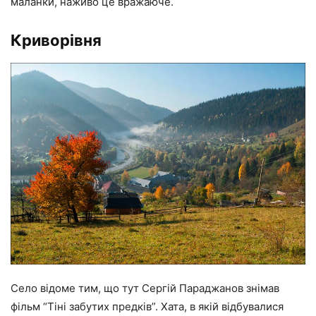
маланки, наживо це вражаюче.
Криворівня
Село відоме тим, що тут Сергій Параджанов знімав
фільм “Тіні забутих предків”. Хата, в якій відбувалися