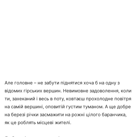
Але головне – не забути піднятися хоча б на одну з
відомих гірських вершин. Невимовне задоволення, коли
ти, захеканий і весь в поту, ковтаєш прохолодне повітря
на самій вершині, оповитій густим туманом. А ще добре
на березі річки засмажити на рожні цілого баранчика,
як це роблять місцеві жителі.