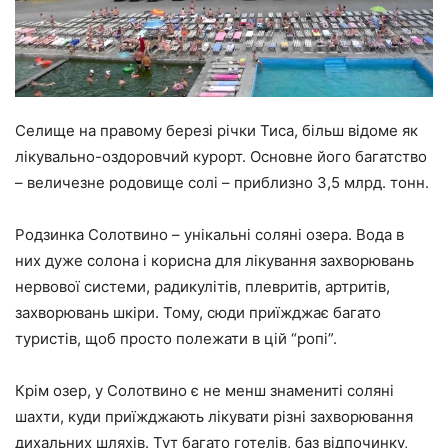
Cелище на правому березі річки Тиса, більш відоме як
лікувально-оздоровчий курорт. Основне його багатство
– величезне родовище солі – приблизно 3,5 млрд. тонн.
Родзинка Солотвино – унікальні соляні озера. Вода в
них дуже солона і корисна для лікування захворювань
нервової системи, радикулітів, плевритів, артритів,
захворювань шкіри. Тому, сюди приїжджає багато
туристів, щоб просто полежати в цій “ропі”.
Крім озер, у Солотвино є не менш знамениті соляні
шахти, куди приїжджають лікувати різні захворювання
дихальних шляхів. Тут багато готелів, баз відпочинку,