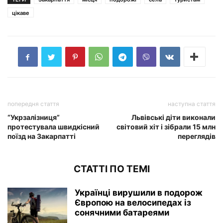
цікаве
попередня стаття
наступна стаття
“Укрзалізниця”
Львівські діти виконали
протестувала швидкісний
світовий хіт і зібрали 15 млн
поїзд на Закарпатті
переглядів
СТАТТІ ПО ТЕМІ
Українці вирушили в подорож
Європою на велосипедах із
сонячними батареями