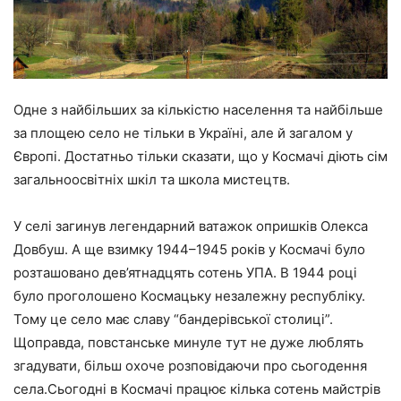
Одне з найбільших за кількістю населення та найбільше
за площею село не тільки в Україні, але й загалом у
Європі. Достатньо тільки сказати, що у Космачі діють сім
загальноосвітніх шкіл та школа мистецтв.
У селі загинув легендарний ватажок опришків Олекса
Довбуш. А ще взимку 1944–1945 років у Космачі було
розташовано дев’ятнадцять сотень УПА. В 1944 році
було проголошено Космацьку незалежну республіку.
Тому це село має славу “бандерівської столиці”.
Щоправда, повстанське минуле тут не дуже люблять
згадувати, більш охоче розповідаючи про сьогодення
села.Сьогодні в Космачі працює кілька сотень майстрів