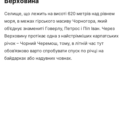
Верховина
Селище, що лежить на висоті 620 метрів над рівнем
моря, в межах гірського масиву Чорногора, який
об’єднує знамениті Говерлу, Петрос і Піп Іван. Через
Верховину протікає одна з найстрімкіших карпатських
річок – Чорний Черемош, тому, в літній час тут
обов’язково варто спробувати спуск по річці на
байдарках або надувних човнах.