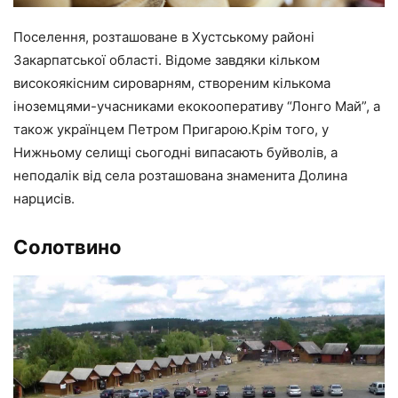
Поселення, розташоване в Хустському районі
Закарпатської області. Відоме завдяки кільком
високоякісним сироварням, створеним кількома
іноземцями-учасниками екокооперативу “Лонго Май”, а
також українцем Петром Пригарою.Крім того, у
Нижньому селищі сьогодні випасають буйволів, а
неподалік від села розташована знаменита Долина
нарцисів.
Солотвино