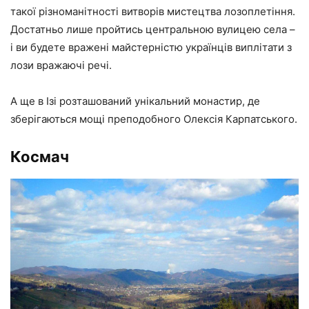
такої різноманітності витворів мистецтва лозоплетіння.
Достатньо лише пройтись центральною вулицею села –
і ви будете вражені майстерністю українців виплітати з
лози вражаючі речі.
А ще в Ізі розташований унікальний монастир, де
зберігаються мощі преподобного Олексія Карпатського.
Космач