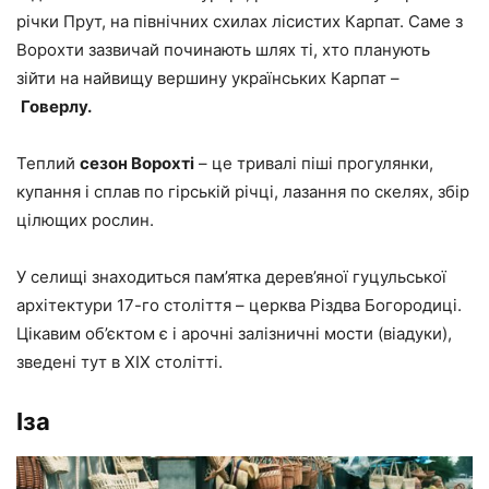
річки Прут, на північних схилах лісистих Карпат. Саме з
Ворохти зазвичай починають шлях ті, хто планують
зійти на найвищу вершину українських Карпат –
Говерлу.
Теплий
сезон Ворохті
– це тривалі піші прогулянки,
купання і сплав по гірській річці, лазання по скелях, збір
цілющих рослин.
У селищі знаходиться пам’ятка дерев’яної гуцульської
архітектури 17-го століття – церква Різдва Богородиці.
Цікавим об’єктом є і арочні залізничні мости (віадуки),
зведені тут в XIX столітті.
Іза