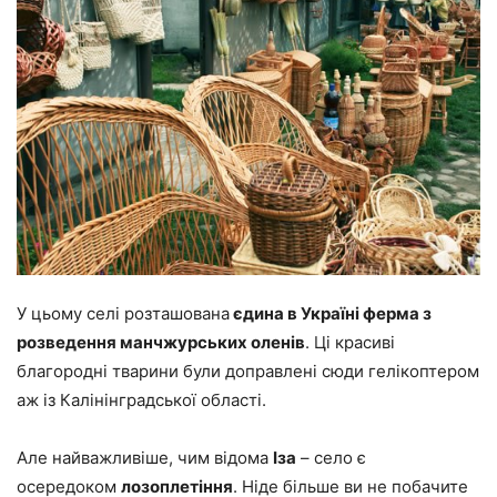
У цьому селі розташована
єдина в Україні ферма з
розведення манчжурських оленів
. Ці красиві
благородні тварини були доправлені сюди гелікоптером
аж із Калінінградської області.
Але найважливіше, чим відома
Іза
– село є
осередоком
лозоплетіння
. Ніде більше ви не побачите