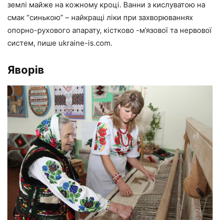
землі майже на кожному кроці. Ванни з кислуватою на
смак “синькою” – найкращі ліки при захворюваннях
опорно-рухового апарату, кістково -м’язової та нервової
систем, пише ukraine-is.com.
Яворів