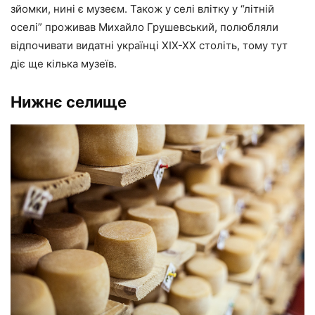
зйомки, нині є музеєм. Також у селі влітку у “літній
оселі” проживав Михайло Грушевський, полюбляли
відпочивати видатні українці ХІХ-ХХ століть, тому тут
діє ще кілька музеїв.
Нижнє селище