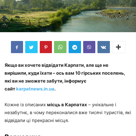
Якщо ви хочете відвідати Карпати, але ще не
вирішили, куди їхати – ось вам 10 гірських поселень,
які ви не зможете забути, інформує
сайт
karpatnews.in.ua
.
Кожне із описаних
місць в Карпатах
– унікальне і
незабутнє, в чому переконалися вже тисячі туристів, які
відвідали ці прекрасні місця.