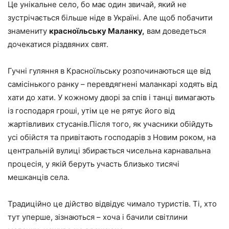
Це унікальне село, бо має один звичай, який не
зустрічається більше ніде в Україні. Але щоб побачити
знамениту
красноїльську Маланку,
вам доведеться
дочекатися різдвяних свят.
Гучні гуляння в Красноїльську розпочинаються ще від
самісінького ранку – перевдягнені маланкарі ходять від
хати до хати. У кожному дворі за спів і танці вимагають
із господаря гроші, утім це не рятує його від
жартівливих стусанів.Після того, як учасники обійдуть
усі обійстя та привітають господарів з Новим роком, на
центральній вулиці збирається чисельна карнавальна
процесія, у якій беруть участь близько тисячі
мешканців села.
Традиційно це дійство відвідує чимало туристів. Ті, хто
тут уперше, зізнаються – хоча і бачили світлини