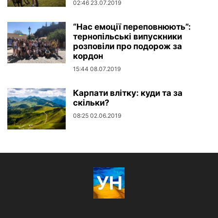
02:46 23.07.2019
“Нас емоції переповнюють”:
тернопільські випускники
розповіли про подорож за
кордон
15:44 08.07.2019
Карпати влітку: куди та за
скільки?
08:25 02.06.2019