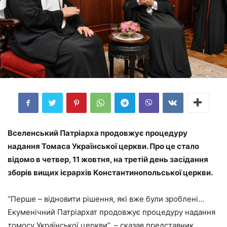
Вселенський Патріарха продовжує процедуру
надання Томаса Української церкви. Про це стало
відомо в четвер, 11 жовтня, на третій день засідання
зборів вищих ієрархів Константинопольської церкви.
“Перше – відновити рішення, які вже були зроблені…
Екуменічний Патріархат продовжує процедуру надання
томосу Української церкви”, – сказав представник