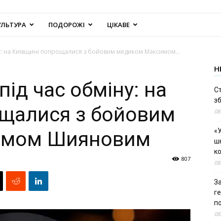
УЛЬТУРА
ПОДОРОЖІ
ЦІКАВЕ
ну: на Київщині попрощалися з бойовим медиком Максимом...
Н
під час обміну: на
С
зб
ощалися з бойовим
08
«У
имом Шияновим
шк
к
807
08
За
г
п
08