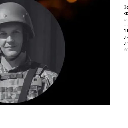
З
ск
08
“Н
д
до
08