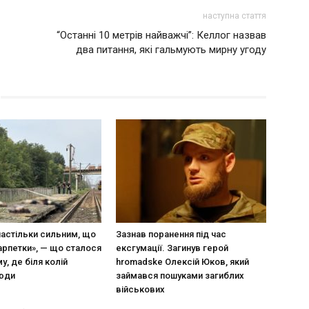
наступна стаття
“Останні 10 метрів найважчі”: Келлог назвав
два питання, які гальмують мирну угоду
настільки сильним, що
Зазнав поранення під час
арпетки», — що сталося
ексгумації. Загинув герой
у, де біля колій
hromadske Олексій Юков, який
люди
займався пошуками загиблих
військових