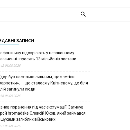
ЕДАВНІ ЗАПИСИ
тефанішину підозрюють у незаконному
агаченні і просять 13 мільйонів застави
:42 06.08.2026
дар був настільки сильним, що злетіли
арпетки», — що сталося у Квітневому, де біля
олій загинули люди
:36 06.08.2026
знав поранення під час ексгумації. Загинув
ерой hromadske Олексій Юков, який займався
ошуками загиблих військових
:27 06.08.2026