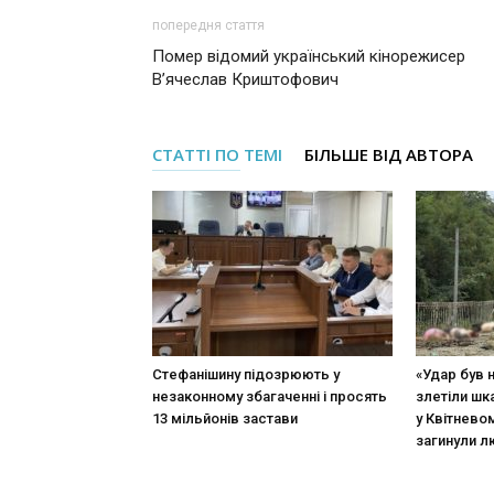
попередня стаття
Помер відомий український кінорежисер
В’ячеслав Криштофович
СТАТТІ ПО ТЕМІ
БІЛЬШЕ ВІД АВТОРА
Стефанішину підозрюють у
«Удар був 
незаконному збагаченні і просять
злетіли шк
13 мільйонів застави
у Квітневом
загинули 