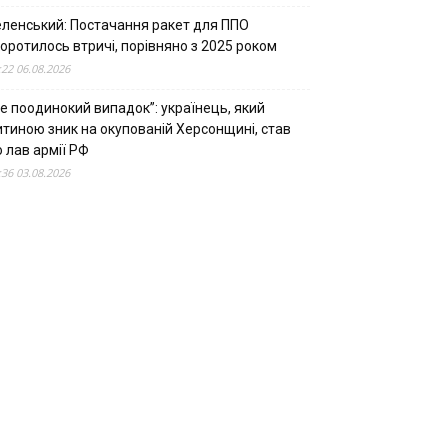
еленський: Постачання ракет для ППО
оротилось втричі, порівняно з 2025 роком
:22 06.08.2026
е поодинокий випадок”: українець, який
итиною зник на окупованій Херсонщині, став
 лав армії РФ
:36 03.08.2026