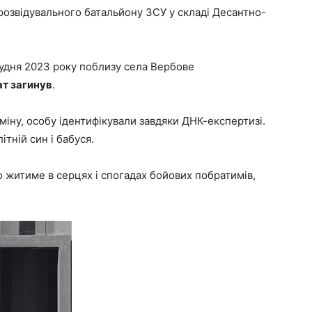
розвідувального батальйону ЗСУ у складі Десантно-
рудня 2023 року поблизу села Вербове
т загинув
.
міну, особу ідентифікували завдяки ДНК-експертизі.
тній син і бабуся.
 житиме в серцях і спогадах бойових побратимів,
.