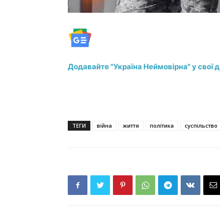
Додавайте "Україна Неймовірна" у свої 
ТЕГИ
війна
життя
політика
суспільство