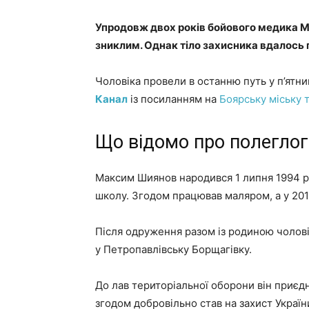
Упродовж двох років бойового медика 
зниклим. Однак тіло захисника вдалось п
Чоловіка провели в останню путь у п’ятни
Канал
із посиланням на
Боярську міську 
Що відомо про полеглог
Максим Шиянов народився 1 липня 1994 рок
школу. Згодом працював маляром, а у 2015
Після одруження разом із родиною чолові
у Петропавлівську Борщагівку.
До лав територіальної оборони він приєд
згодом добровільно став на захист Україн