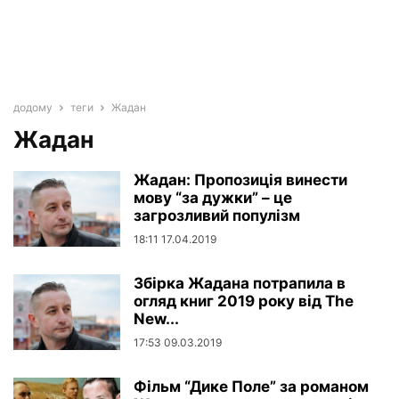
додому
теги
Жадан
Жадан
Жадан: Пропозиція винести
мову “за дужки” – це
загрозливий популізм
18:11 17.04.2019
Збірка Жадана потрапила в
огляд книг 2019 року від The
New...
17:53 09.03.2019
Фільм “Дике Поле” за романом