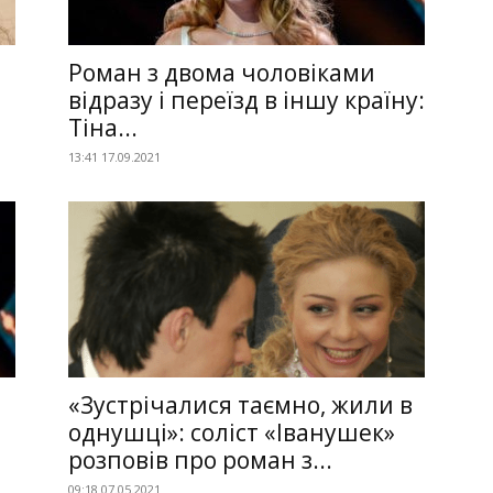
Роман з двома чоловіками
відразу і переїзд в іншу країну:
Тіна...
13:41 17.09.2021
«Зустрічалися таємно, жили в
однушці»: соліст «Іванушек»
розповів про роман з...
09:18 07.05.2021