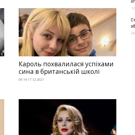
о
10
С
зб
08
Кароль похвалилася успіхами
–
сина в британській школі
09:14 17.12.2021