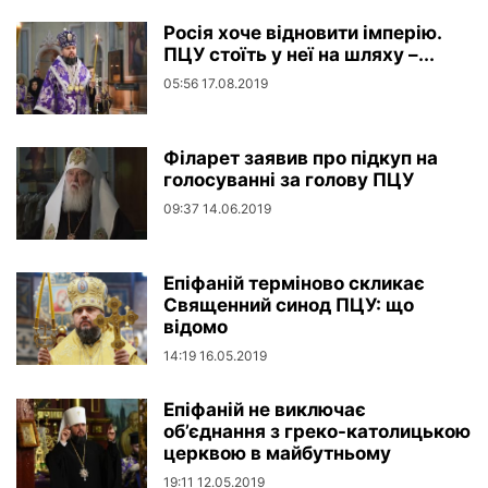
Росія хоче відновити імперію.
ПЦУ стоїть у неї на шляху –...
05:56 17.08.2019
Філарет заявив про підкуп на
голосуванні за голову ПЦУ
09:37 14.06.2019
Епіфаній терміново скликає
Священний синод ПЦУ: що
відомо
14:19 16.05.2019
Епіфаній не виключає
об’єднання з греко-католицькою
церквою в майбутньому
19:11 12.05.2019