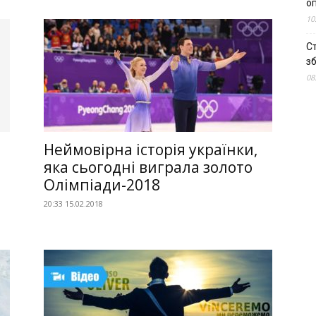
о
10
С
зб
08
Неймовірна історія українки,
яка сьогодні виграла золото
Олімпіади-2018
20:33 15.02.2018