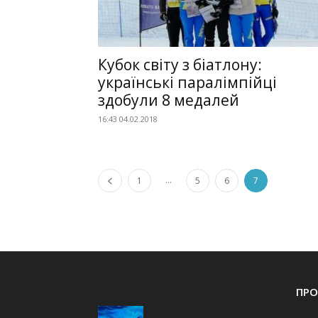
Кубок світу з біатлону:
українські паралімпійці
здобули 8 медалей
16:43 04.02.2018
...
1
5
6
7
ПРО