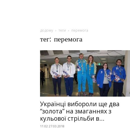
додому
теги
перемога
тег: перемога
Українці вибороли ще два
“золота” на змаганнях з
кульової стрільби в...
11:02 27.03.2018