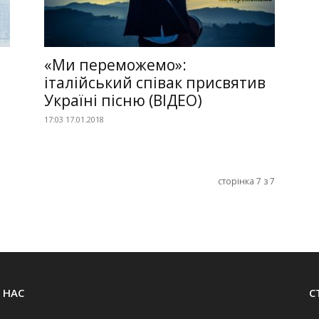
«Ми переможемо»:
італійський співак присвятив
Україні пісню (ВІДЕО)
17:03 17.01.2018
сторінка 7 з 7
 НАС
С