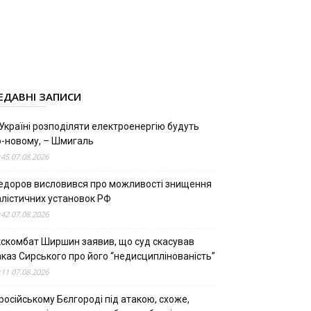
ЕДАВНІ ЗАПИСИ
Україні розподіляти електроенергію будуть
о-новому, – Шмигаль
:45 07.08.2026
едоров висловився про можливості знищення
алістичних установок РФ
:42 07.08.2026
кскомбат Ширшин заявив, що суд скасував
аказ Сирського про його “недисциплінованість”
:11 07.08.2026
російському Бєлгороді під атакою, схоже,