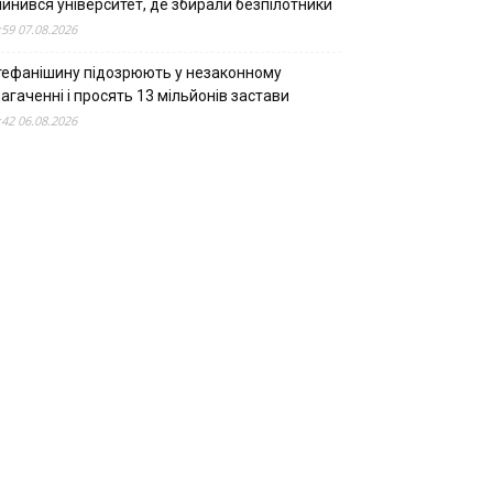
пинився університет, де збирали безпілотники
:59 07.08.2026
тефанішину підозрюють у незаконному
агаченні і просять 13 мільйонів застави
:42 06.08.2026