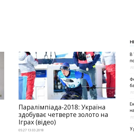
Н
В 
п
11
Ф
б
11
Е
Паралімпіада-2018: Україна
н
здобуває четверте золото на
11
Іграх (відео)
У 
05:27 13.03.2018