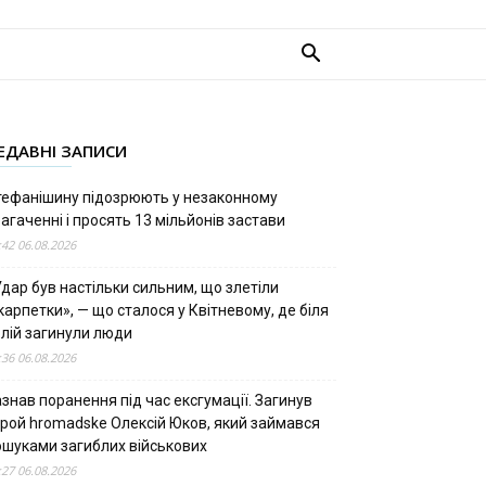
ЕДАВНІ ЗАПИСИ
тефанішину підозрюють у незаконному
агаченні і просять 13 мільйонів застави
:42 06.08.2026
дар був настільки сильним, що злетіли
арпетки», — що сталося у Квітневому, де біля
олій загинули люди
:36 06.08.2026
знав поранення під час ексгумації. Загинув
ерой hromadske Олексій Юков, який займався
ошуками загиблих військових
:27 06.08.2026