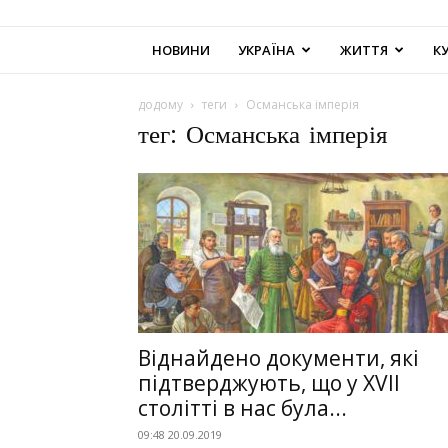
НОВИНИ
УКРАЇНА
ЖИТТЯ
К
додому
теги
Османська імперія
тег: Османська імперія
Віднайдено документи, які
підтверджують, що у XVІІ
столітті в нас була...
09:48 20.09.2019