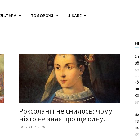
УЛЬТУРА
ПОДОРОЖІ
ЦІКАВЕ
Н
С
зб
08
«У
шк
к
08
Роксолані і не снилось: чому
За
ніхто не знає про ще одну...
г
18:39 21.11.2018
п
08