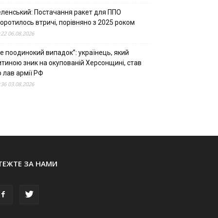
еленський: Постачання ракет для ППО
оротилось втричі, порівняно з 2025 роком
:22 06.08.2026
е поодинокий випадок”: українець, який
итиною зник на окупованій Херсонщині, став
 лав армії РФ
:36 03.08.2026
ТЕЖТЕ ЗА НАМИ