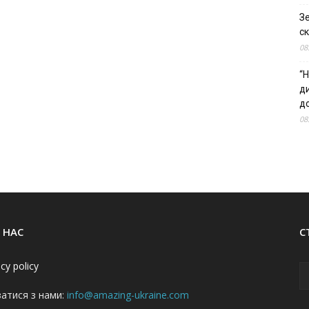
З
ск
08
“Н
д
до
08
 НАС
С
acy policy
затися з нами:
info@amazing-ukraine.com