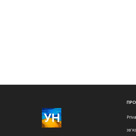
ПРО
Priv
зв'я