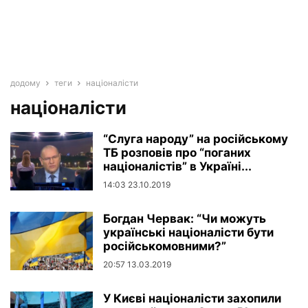
додому
теги
націоналісти
націоналісти
“Слуга народу” на російському
ТБ розповів про “поганих
націоналістів” в Україні...
14:03 23.10.2019
Богдан Червак: “Чи можуть
українські націоналісти бути
російськомовними?”
20:57 13.03.2019
У Києві націоналісти захопили