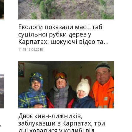
Екологи показали масштаб
суцільної рубки дерев у
Карпатах: шокуючі відео та...
11:18 19.06.2018
Двоє киян-лижників,
,
заблукавши в Карпатах, три
дні ховалися у колибі від...