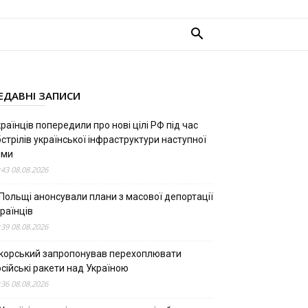
ЕДАВНІ ЗАПИСИ
раїнців попередили про нові цілі РФ під час
стрілів української інфраструктури наступної
ими
:43 08.08.2026
 Польщі анонсували плани з масової депортації
раїнців
:39 08.08.2026
ікорський запропонував перехоплювати
сійські ракети над Україною
:36 08.08.2026