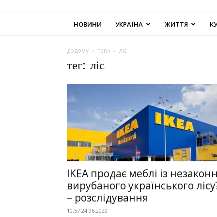
НОВИНИ
УКРАЇНА
ЖИТТЯ
К
додому
теги
ліс
тег: ліс
IKEA продає меблі із незакон
вирубаного українського лісу
– розслідування
10:57 24.06.2020