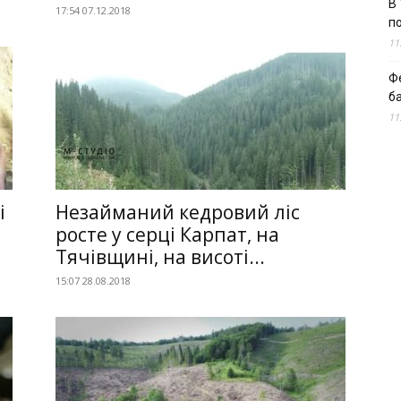
В 
17:54 07.12.2018
п
11
Ф
б
11
і
Незайманий кедровий ліс
росте у серці Карпат, на
Тячівщині, на висоті...
15:07 28.08.2018