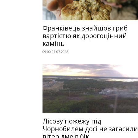
Франківець знайшов гриб
вартістю як дорогоцінний
камінь
09:00 01.07.2018
Лісову пожежу під
Чорнобилем досі не загасили
вітер дме в бік...