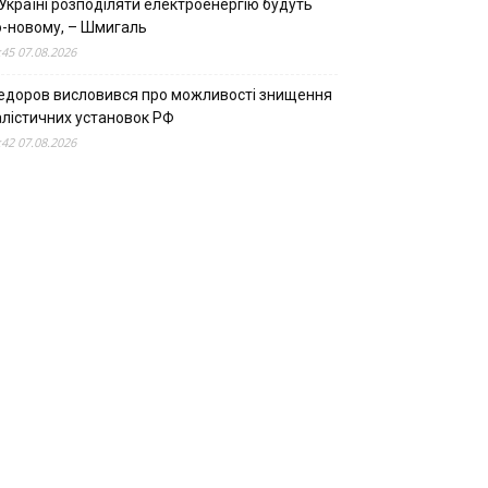
Україні розподіляти електроенергію будуть
о-новому, – Шмигаль
:45 07.08.2026
едоров висловився про можливості знищення
алістичних установок РФ
:42 07.08.2026