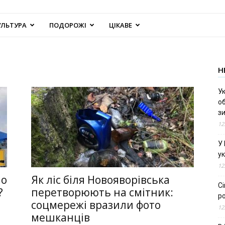
УЛЬТУРА
ПОДОРОЖІ
ЦІКАВЕ
Н
Ук
об
з
12
У
ук
12
но
Як ліс біля Новояворівська
С
?
перетворюють на смітник:
ро
соцмережі вразили фото
12
мешканців