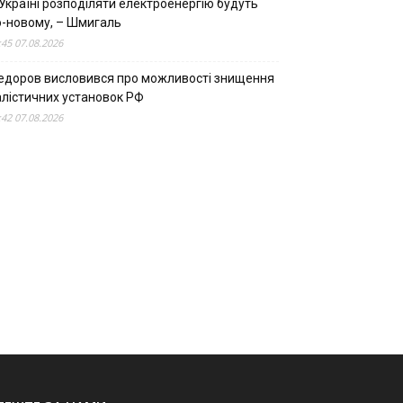
Україні розподіляти електроенергію будуть
о-новому, – Шмигаль
:45 07.08.2026
едоров висловився про можливості знищення
алістичних установок РФ
:42 07.08.2026