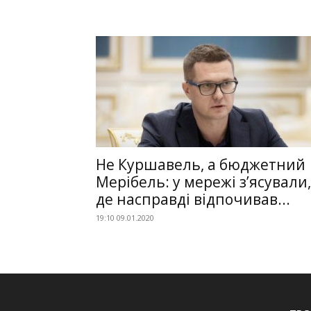
Не Куршавель, а бюджетний
Мерібель: у мережі з’ясували,
де насправді відпочивав...
19:10 09.01.2020