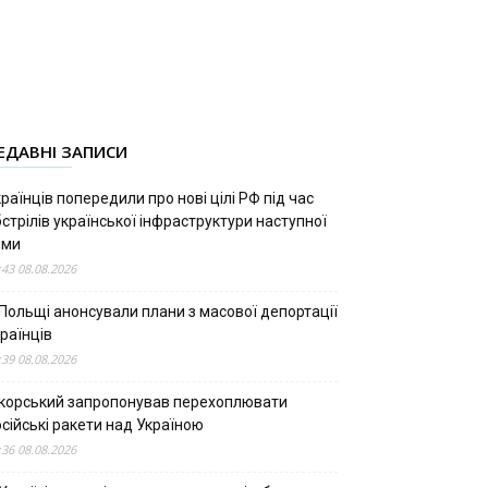
ЕДАВНІ ЗАПИСИ
раїнців попередили про нові цілі РФ під час
стрілів української інфраструктури наступної
ими
:43 08.08.2026
 Польщі анонсували плани з масової депортації
раїнців
:39 08.08.2026
ікорський запропонував перехоплювати
сійські ракети над Україною
:36 08.08.2026