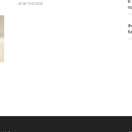
В 
20:50 15.05.2020
п
11
Ф
б
11