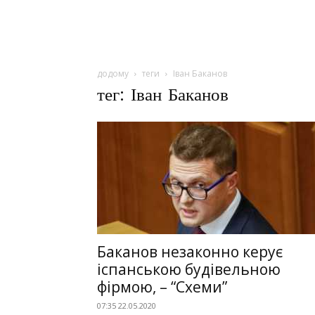
додому
теги
Іван Баканов
тег: Іван Баканов
Баканов незаконно керує
іспанською будівельною
фірмою, – “Схеми”
07:35 22.05.2020