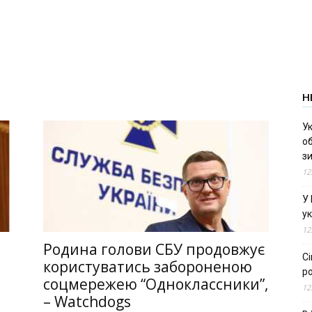
Н
Ук
об
з
12
У
ук
12
Родина голови СБУ продовжує
С
користуватись забороненою
ро
соцмережею “Одноклассники”,
12
– Watchdogs