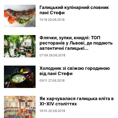
Галицький кулінарний словник
пані Стефи
15:18 29.06.2018
Флячки, зупки, книдлі: ТОП
ресторанів у Львові, де подають
автентичні галицькі...
07:59 29.06.2018
Холодник зі свіжою городиною
від пані Стефи
09:11 27.06.2018
Як харчувалася галицька еліта в
ХІ–ХІV століттях
19:10 20.06.2018