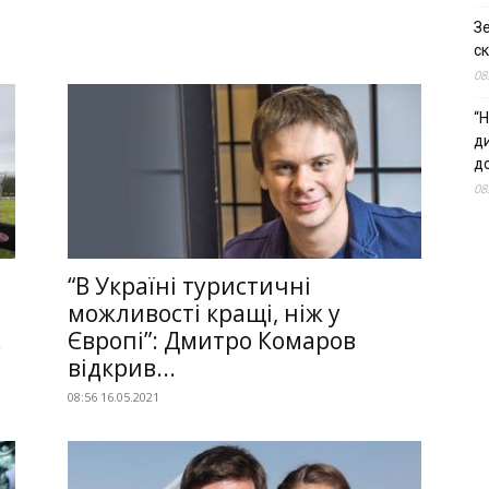
З
ск
08
“Н
д
до
08
“В Україні туристичні
можливості кращі, ніж у
.
Європі”: Дмитро Комаров
відкрив...
08:56 16.05.2021