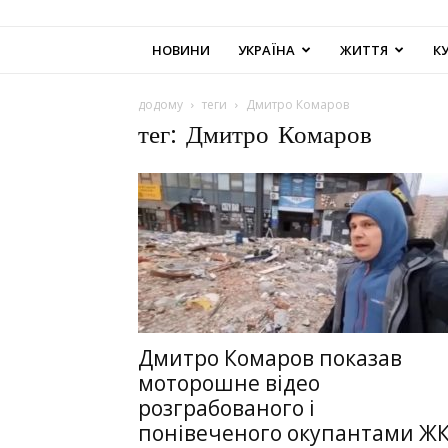
НОВИНИ
УКРАЇНА
ЖИТТЯ
К
додому
теги
Дмитро Комаров
тег: Дмитро Комаров
Дмитро Комаров показав
моторошне відео
розграбованого і
понівеченого окупантами Ж