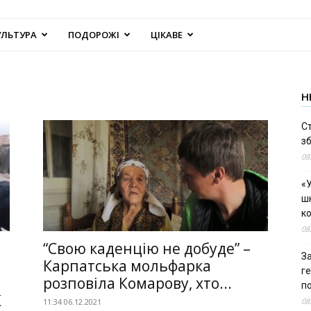
УЛЬТУРА
ПОДОРОЖІ
ЦІКАВЕ
Н
С
зб
08
«У
шк
к
08
“Свою каденцію не добуде” –
За
Карпатська мольфарка
г
розповіла Комарову, хто...
п
К
08
11:34 06.12.2021