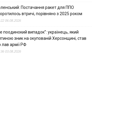
еленський: Постачання ракет для ППО
оротилось втричі, порівняно з 2025 роком
:22 06.08.2026
е поодинокий випадок”: українець, який
итиною зник на окупованій Херсонщині, став
 лав армії РФ
:36 03.08.2026