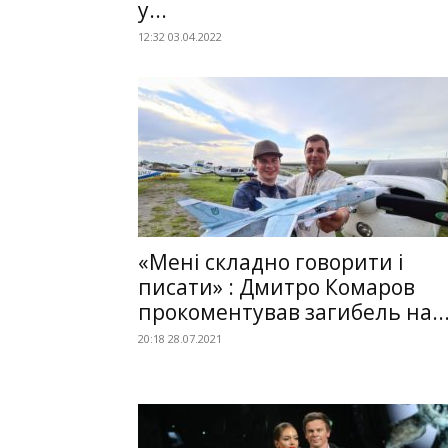
у...
12:32 03.04.2022
«Мені складно говорити і
писати» : Дмитро Комаров
прокоментував загибель на..
20:18 28.07.2021