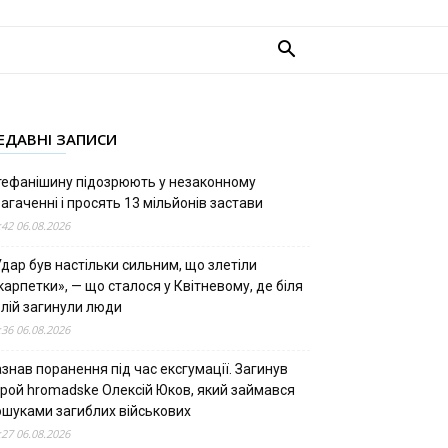
ЕДАВНІ ЗАПИСИ
тефанішину підозрюють у незаконному
агаченні і просять 13 мільйонів застави
:42 06.08.2026
дар був настільки сильним, що злетіли
арпетки», — що сталося у Квітневому, де біля
олій загинули люди
:36 06.08.2026
знав поранення під час ексгумації. Загинув
ерой hromadske Олексій Юков, який займався
ошуками загиблих військових
:27 06.08.2026