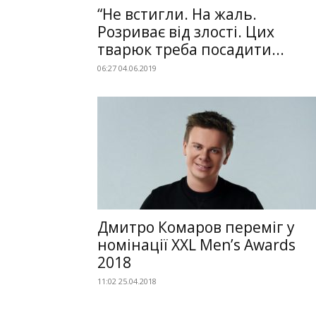
“Не встигли. На жаль.
Розриває від злості. Цих
тварюк треба посадити...
06:27 04.06.2019
Дмитро Комаров переміг у
номінації XXL Men’s Awards
2018
11:02 25.04.2018