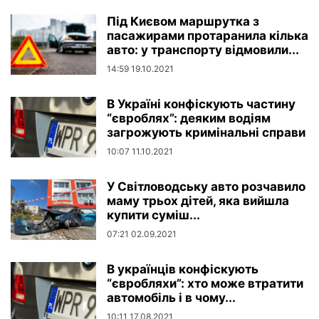
Під Києвом маршрутка з
пасажирами протаранила кілька
авто: у транспорту відмовили...
14:59 19.10.2021
В Україні конфіскують частину
“євроблях”: деяким водіям
загрожують кримінальні справи
10:07 11.10.2021
У Світловодську авто розчавило
маму трьох дітей, яка вийшла
купити суміш...
07:21 02.09.2021
В українців конфіскують
“євробляхи”: хто може втратити
автомобіль і в чому...
10:11 17.08.2021