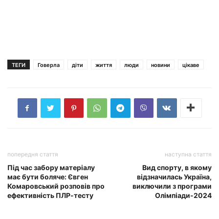
ТЕГИ
Говерла
діти
життя
люди
новини
цікаве
попередня стаття
наступна стаття
Під час забору матеріалу
Вид спорту, в якому
має бути боляче: Євген
відзначилась Україна,
Комаровський розповів про
виключили з програми
ефективність ПЛР-тесту
Олімпіади-2024