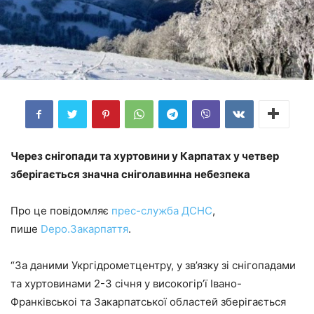
Через снігопади та хуртовини у Карпатах у четвер
зберігається значна сніголавинна небезпека
Про це повідомляє
прес-служба ДСНС
,
пише
Depo.Закарпаття
.
“За даними Укргідрометцентру, у зв’язку зi снiгопадами
та хуртовинами 2-3 сiчня у високогiр’ї Iвано-
Франкiвськоi та Закарпатської
областей зберігається