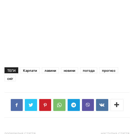
ТЕГИ
Карпати
лавини
новини
погода
прогноз
сніг
попередня стаття
наступна стаття