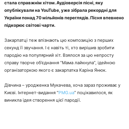
стала справжнім хітом. Аудіоверсія пісні, яку
опублікували на YouTube, уже зібрала рекордні для
України понад 70 мільйонів переглядів. Пісня впевнено
підкорює світові чарти.
Закарпатці теж впізнають цю композицію з перших
секунд її звучання. І є навіть ті, хто вирішив зробити
пародію на популярний хіт. Взялося за цю непросту
справу творче об’єднання “Мама лайкнула”, ідейною
організаторкою якого є закарпатка Каріна Янюк.
Дівчина – уродженка Мукачева, хоча зараз проживає у
Києві. Інтернет-видання “
PMG.ua
” поцікавилося, як
виникла ідея створення цієї пародії.