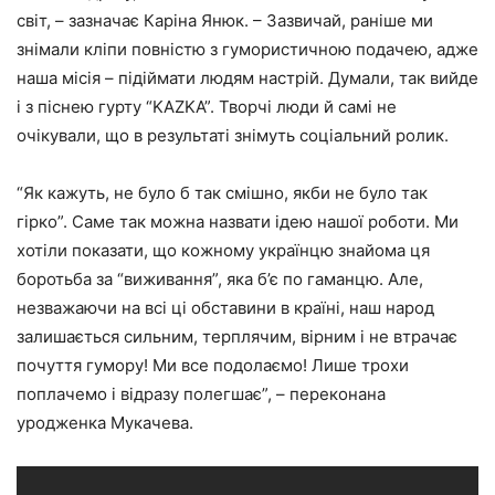
світ, – зазначає Каріна Янюк. – Зазвичай, раніше ми
знімали кліпи повністю з гумористичною подачею, адже
наша місія – підіймати людям настрій. Думали, так вийде
і з піснею гурту “KAZKA”. Творчі люди й самі не
очікували, що в результаті знімуть соціальний ролик.
“Як кажуть, не було б так смішно, якби не було так
гірко”. Саме так можна назвати ідею нашої роботи. Ми
хотіли показати, що кожному українцю знайома ця
боротьба за “виживання”, яка б’є по гаманцю. Але,
незважаючи на всі ці обставини в країні, наш народ
залишається сильним, терплячим, вірним і не втрачає
почуття гумору! Ми все подолаємо! Лише трохи
поплачемо і відразу полегшає”, – переконана
уродженка Мукачева.