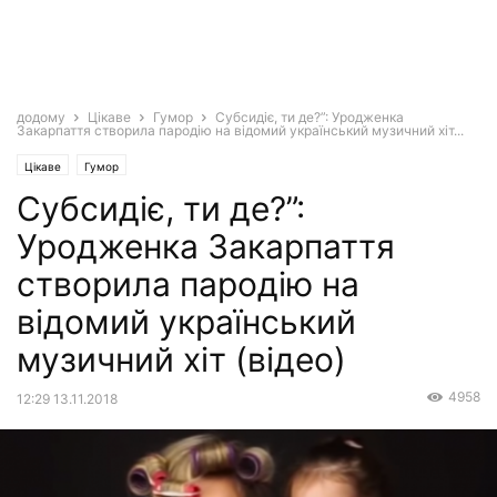
додому
Цікаве
Гумор
Субсидіє, ти де?”: Уродженка
Закарпаття створила пародію на відомий український музичний хіт...
Цікаве
Гумор
Субсидіє, ти де?”:
Уродженка Закарпаття
створила пародію на
відомий український
музичний хіт (відео)
4958
12:29 13.11.2018