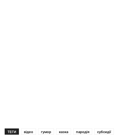
ТЕГИ
відео
гумор
казка
пародія
субсидії