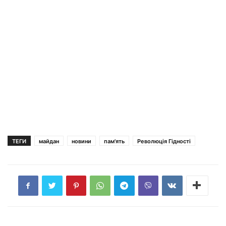
ТЕГИ
майдан
новини
пам'ять
Революція Гідності