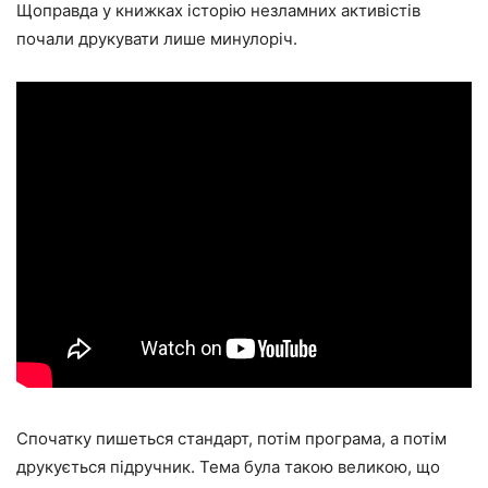
Щоправда у книжках історію незламних активістів
почали друкувати лише минулоріч.
Спочатку пишеться стандарт, потім програма, а потім
друкується підручник. Тема була такою великою, що