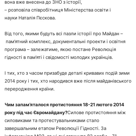
вона вже внесена до ЗНО з історії,
– розповіла співробітниця Міністерства освіти і
науки Наталія Пєскова.
Від того, якими будуть всі пазли історії про Майдан –
пам’ятний комплекс, документальні проекти і освітня
програма – залежатиме, якою постане Революція
гідності в пам’яті і свідомості молодих українців.
І тих, хто з часом призабуде деталі кривавих подій зими
2014 року і тих, хто народився вже після майданівського
переродження країни.
Чим запам’яталося протистояння 18-21 лютого 2014
року під час Євромайдану?
Силове протистояння між
силовиками та протестувальниками стало
завершальним етапом Революції Гідності. За