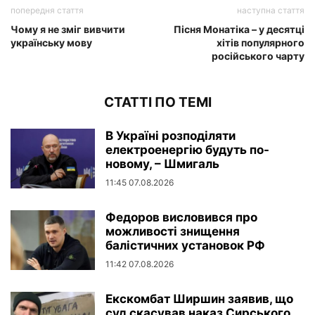
попередня стаття
наступна стаття
Чому я не зміг вивчити
Пісня Монатіка – у десятці
українську мову
хітів популярного
російського чарту
СТАТТІ ПО ТЕМІ
В Україні розподіляти
електроенергію будуть по-
новому, – Шмигаль
11:45 07.08.2026
Федоров висловився про
можливості знищення
балістичних установок РФ
11:42 07.08.2026
Екскомбат Ширшин заявив, що
суд скасував наказ Сирського