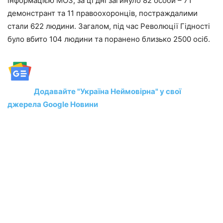
інформацією МОЗ, за ці дні загинуло 82 особи – 71
демонстрант та 11 правоохоронців, постраждалими
стали 622 людини. Загалом, під час Революції Гідності
було вбито 104 людини та поранено близько 2500 осіб.
Додавайте "Україна Неймовірна" у свої
джерела Google Новини