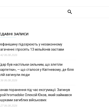
ЕДАВНІ ЗАПИСИ
тефанішину підозрюють у незаконному
агаченні і просять 13 мільйонів застави
:42 06.08.2026
дар був настільки сильним, що злетіли
арпетки», — що сталося у Квітневому, де біля
олій загинули люди
:36 06.08.2026
знав поранення під час ексгумації. Загинув
ерой hromadske Олексій Юков, який займався
ошуками загиблих військових
:27 06.08.2026