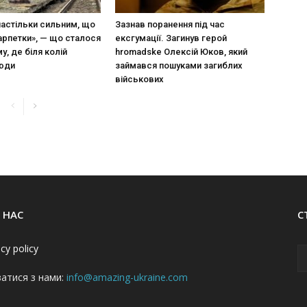
настільки сильним, що
Зазнав поранення під час
арпетки», — що сталося
ексгумації. Загинув герой
у, де біля колій
hromadske Олексій Юков, який
люди
займався пошуками загиблих
військових
 НАС
С
acy policy
затися з нами:
info@amazing-ukraine.com