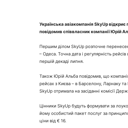
Українська авіакомпанія SkyUp відкриє 
повідомив співвласник компанії Юрій Ал
Першим ділом SkyUp розпочне перенесен
– Одеса. Точна дата і регулярність рейсів
першій декаді липня.
Також Юрій Альба повідомив, що компані
рейсах з Києва – в Барселону, Ларнаку та
SkyUp отримала на засіданні комісії Дер
Цінники SkyUp будуть формувати за лоук
йому особистий пакет послуг за принцип
ціни від € 16.