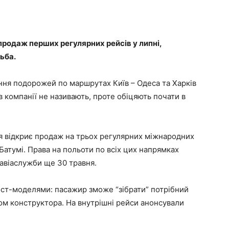
продаж перших регулярних рейсів у липні,
ьба.
ня подорожей по маршрутах Київ – Одеса та Харків
 в компанії не називають, проте обіцяють почати в
я відкриє продаж на трьох регулярних міжнародних
 Батумі. Права на польоти по всіх цих напрямках
жавіаслужби ще 30 травня.
ост-моделями: пасажир зможе “зібрати” потрібний
ом конструктора. На внутрішні рейси анонсували