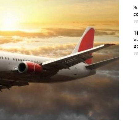
З
ск
08
“Н
д
до
08