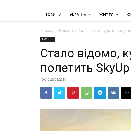
НОВИНИ
УКРАЇНА
ЖИТТЯ
К
додому
Новини
Стало відомо, куди в першу ч
Новини
Стало відомо, к
полетить SkyUp
09:17 22.06.2018