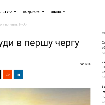
УЛЬТУРА
ПОДОРОЖІ
ЦІКАВЕ
ергу полетить SkyUp
Н
уди в першу чергу
С
зб
08
«У
1375
шк
к
08
За
г
п
08