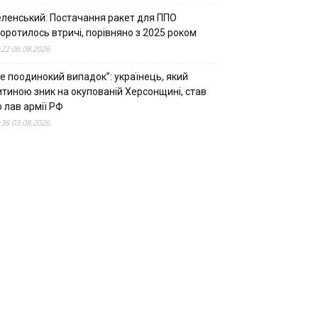
еленський: Постачання ракет для ППО
оротилось втричі, порівняно з 2025 роком
:22 06.08.2026
е поодинокий випадок”: українець, який
итиною зник на окупованій Херсонщині, став
 лав армії РФ
:36 03.08.2026