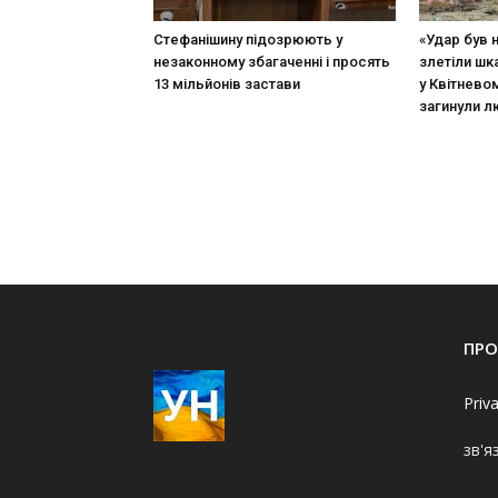
Стефанішину підозрюють у
«Удар був 
незаконному збагаченні і просять
злетіли шк
13 мільйонів застави
у Квітневом
загинули 
ПРО
Priv
зв'я