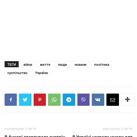
ТЕГИ
війна
життя
люди
новини
політика
суспільство
Україна
попередня стаття
наступна стаття
В Анкарі стартувала зустріч
В Україні назвали умови для