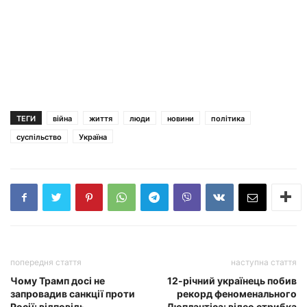
ТЕГИ
війна
життя
люди
новини
політика
суспільство
Україна
попередня стаття
наступна стаття
Чому Трамп досі не
12-річний українець побив
запровадив санкції проти
рекорд феноменального
Росії: відповідь
Дюплантіса: відео стрибка