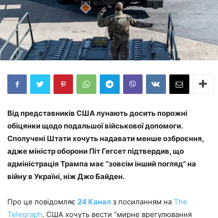
Від представників США лунають досить порожні
обіцянки щодо подальшої військової допомоги.
Сполучені Штати хочуть надавати менше озброєння,
адже міністр оборони Піт Гегсет підтвердив, що
адміністрація Трампа має “зовсім інший погляд” на
війну в Україні, ніж Джо Байден.
Про це повідомляє
24 Канал
з посиланням на
The
Telegraph
. США хочуть вести “мирне врегулювання