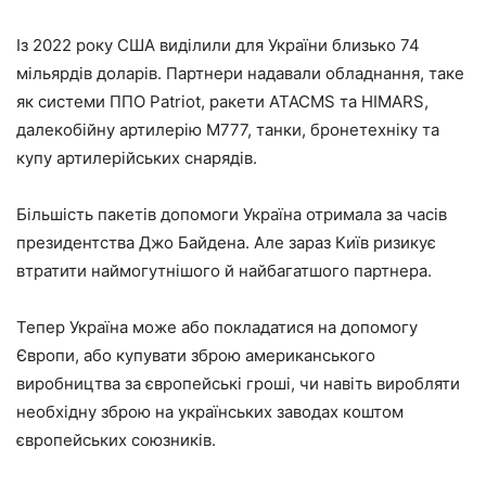
Із 2022 року США виділили для України близько 74
мільярдів доларів. Партнери надавали обладнання, таке
як системи ППО Patriot, ракети ATACMS та HIMARS,
далекобійну артилерію M777, танки, бронетехніку та
купу артилерійських снарядів.
Більшість пакетів допомоги Україна отримала за часів
президентства Джо Байдена. Але зараз Київ ризикує
втратити наймогутнішого й найбагатшого партнера.
Тепер Україна може або покладатися на допомогу
Європи, або купувати зброю американського
виробництва за європейські гроші, чи навіть виробляти
необхідну зброю на українських заводах коштом
європейських союзників.