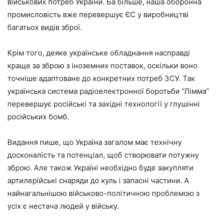
військових потреб України. Ба більше, наша оборонна
промисловість вже перевершує ЄС у виробництві
багатьох видів зброї.
Крім того, деяке українське обладнання насправді
краще за зброю з іноземних поставок, оскільки воно
точніше адаптоване до конкретних потреб ЗСУ. Так
українська система радіоелектронної боротьби “Лімма”
перевершує російські та західні технології у глушінні
російських бомб.
Видання пише, що Україна загалом має технічну
досконалість та потенціал, щоб створювати потужну
зброю. Але також Україні необхідно буде закупляти
артилерійські снаряди до куль і запасні частини. А
найнагальнішою військово-політичною проблемою з
усіх є нестача людей у війську.