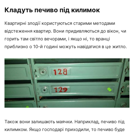
Кладуть печиво під килимок
Квартирні злодії користуються старими методами
відстеження квартир. Вони придивляються до вікон, чи
горить там світло вечорами, і якщо ні, то вранці
приблизно о 10-й годині можуть навідатися в це житло.
Також вони залишають маячки. Наприклад, печиво під
килимком. Якщо господарі приходили, то печиво буде