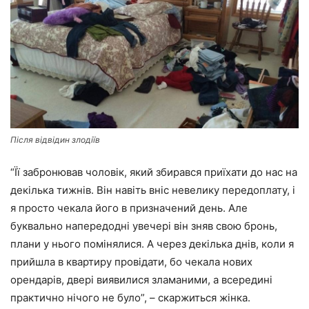
Після відвідин злодіїв
“Її забронював чоловік, який збирався приїхати до нас на
декілька тижнів. Він навіть вніс невелику передоплату, і
я просто чекала його в призначений день. Але
буквально напередодні увечері він зняв свою бронь,
плани у нього помінялися. А через декілька днів, коли я
прийшла в квартиру провідати, бо чекала нових
орендарів, двері виявилися зламаними, а всередині
практично нічого не було”, – скаржиться жінка.