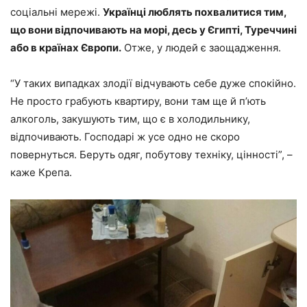
соціальні мережі.
Українці люблять похвалитися тим,
що вони відпочивають на морі, десь у Єгипті, Туреччині
або в країнах Європи.
Отже, у людей є заощадження.
“У таких випадках злодії відчувають себе дуже спокійно.
Не просто грабують квартиру, вони там ще й п’ють
алкоголь, закушують тим, що є в холодильнику,
відпочивають. Господарі ж усе одно не скоро
повернуться. Беруть одяг, побутову техніку, цінності”, –
каже Крепа.