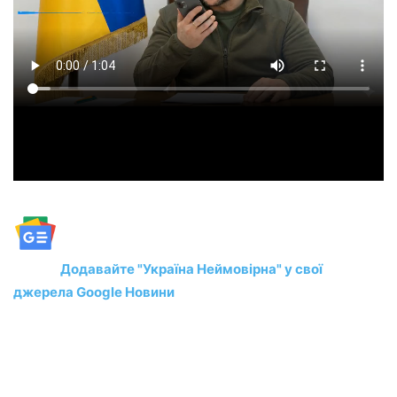
Додавайте "Україна Неймовірна" у свої
джерела Google Новини