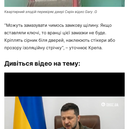
Квартирний злодій перевіряє двері Скрін відео Gary .G
“Можуть замазувати чимось замкову щілину. Якщо
вставляли ключі, то вранці цієї замазки не буде.
Кріплять сірник біля дверей, наклеюють стікери або
прозору ізоляційну стрічку”, – уточнює Крепа.
Дивіться відео на тему: