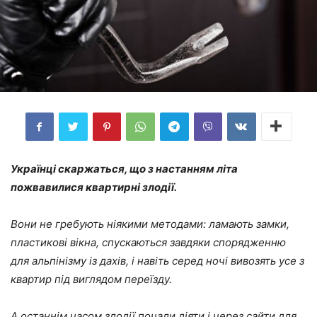
Українці скаржаться, що з настанням літа
пожвавилися квартирні злодії.
Вони не гребують ніякими методами: ламають замки,
пластикові вікна, спускаються завдяки спорядженню
для альпінізму із дахів, і навіть серед ночі вивозять усе з
квартир під виглядом переїзду.
А останнім часом злодії почали діяти і через сайти для