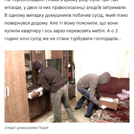
епізоди, у двох із них правоохоронці злодіїв затримали.
В одному випадку домушників побачив сусід, який пізно
повернувся додому. Але ті йому пояснили, що вони
купили квартиру і ось зараз перевозять меблі. А о 2
годині ночі сусід же не стане турбувати господарів…
Злодії-домушники Подія