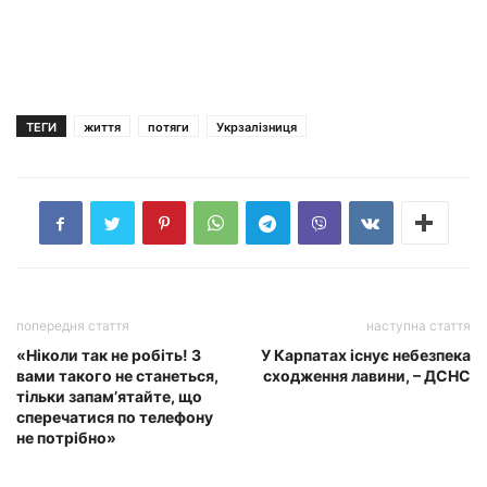
ТЕГИ
життя
потяги
Укрзалізниця
попередня стаття
наступна стаття
«Ніколи так не робіть! З
У Карпатах існує небезпека
вами такого не станеться,
сходження лавини, – ДСНС
тільки запам’ятайте, що
сперечатися по телефону
не потрібно»