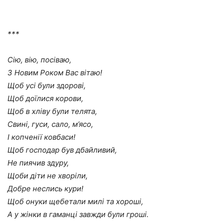
***
Сію, вію, посіваю,
З Новим Роком Вас вітаю!
Щоб усі були здорові,
Щоб доїлися корови,
Щоб в хліву були телята,
Свині, гуси, сало, м’ясо,
І копченії ковбаси!
Щоб господар був дбайливий,
Не пиячив здуру,
Щоби діти не хворіли,
Добре неслись кури!
Щоб онуки щебетали милі та хороші,
А у жінки в гаманці завжди були гроші.