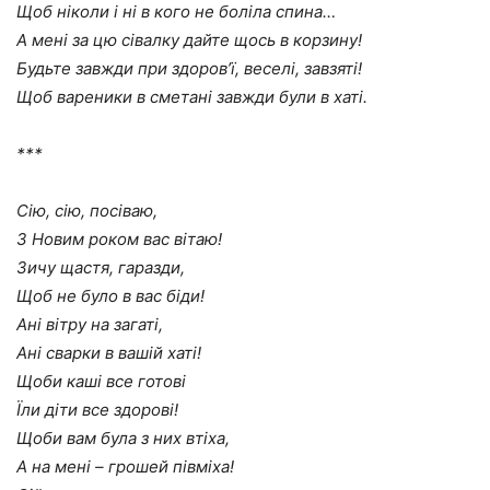
Щоб ніколи і ні в кого не боліла спина…
А мені за цю сівалку дайте щось в корзину!
Будьте завжди при здоров’ї, веселі, завзяті!
Щоб вареники в сметані завжди були в хаті.
***
Сію, сію, посіваю,
З Новим роком вас вітаю!
Зичу щастя, гаразди,
Щоб не було в вас біди!
Ані вітру на загаті,
Ані сварки в вашій хаті!
Щоби каші все готові
Їли діти все здорові!
Щоби вам була з них втіха,
А на мені – грошей півміха!