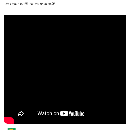
як наш хліб пшеничний!