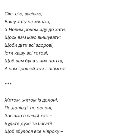
Сію, сію, засіваю,
Вашу хату не минаю,
З Новим роком йду до хати,
Щось вам маю віншувати:
Щоби діти всі здорові,
Їсти кашу всі готові,
Щоб вам була з них потіха,
А нам грошей хоч з півміха!
***
Житом, житом із долоні,
По долівці, по ослоні,
Засіваю в вашій хаті –
Будьте дужі та багаті!
Щоб збулося все нівроку –