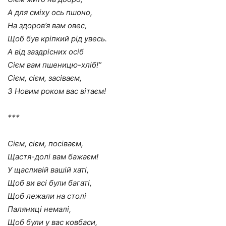
А для сміху ось пшоно,
На здоров’я вам овес,
Щоб був кріпкий рід увесь.
А від заздрісних осіб
Сієм вам пшеницю-хліб!”
Сієм, сієм, засіваєм,
З Новим роком вас вітаєм!
***
Сієм, сієм, посіваєм,
Щастя-долі вам бажаєм!
У щасливій вашій хаті,
Щоб ви всі були багаті,
Щоб лежали на столі
Паляниці немалі,
Щоб були у вас ковбаси,