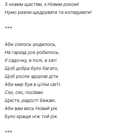
З новим щастям, з Новим роком!
Нумо разом щедрувати та колядувати!
***
Аби сіялось-родилось,
На гаразд усе робилось,
У садочку, в полі, в хаті
Щоб добра було багато,
Щоб росли здорові діти
Аби мир був в цілім світі.
Сію, сію, посіваю
Щастя, радості бажаю.
Аби вам весь Новий рік
Було краще ніж той рік.
***