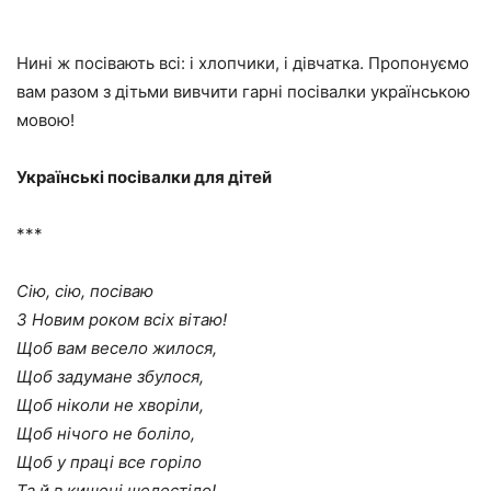
Нині ж посівають всі: і хлопчики, і дівчатка. Пропонуємо
вам разом з дітьми вивчити гарні посівалки українською
мовою!
Українські посівалки для дітей
***
Сію, сію, посіваю
З Новим роком всіх вітаю!
Щоб вам весело жилося,
Щоб задумане збулося,
Щоб ніколи не хворіли,
Щоб нічого не боліло,
Щоб у праці все горіло
Та й в кишені шелестіло!