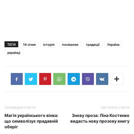
ТЕГИ
14 січня
історія
посівалки
традиції
Україна
українці
попередня стаття
наступна стаття
Магія українського вінка:
Знову проза: Ліна Костенко
що символізує прадавній
видасть нову прозову книгу
оберіг