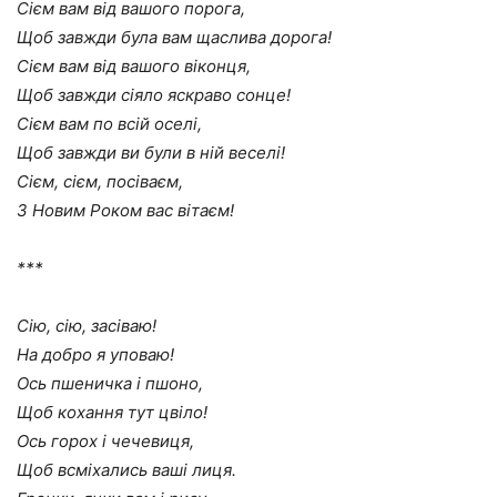
Сієм вам від вашого порога,
Щоб завжди була вам щаслива дорога!
Сієм вам від вашого віконця,
Щоб завжди сіяло яскраво сонце!
Сієм вам по всій оселі,
Щоб завжди ви були в ній веселі!
Сієм, сієм, посіваєм,
З Новим Роком вас вітаєм!
***
Сію, сію, засіваю!
На добро я уповаю!
Ось пшеничка і пшоно,
Щоб кохання тут цвіло!
Ось горох і чечевиця,
Щоб всміхались ваші лиця.