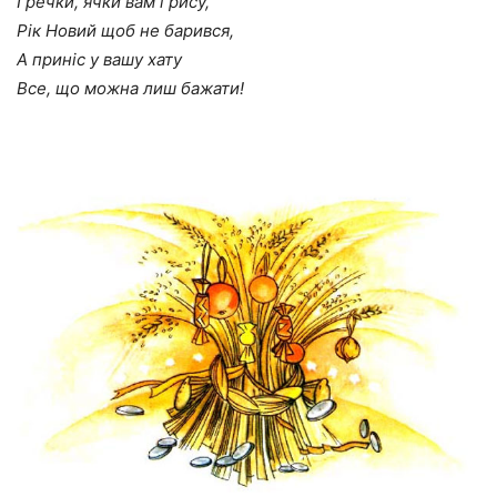
Гречки, ячки вам і рису,
Рік Новий щоб не барився,
А приніс у вашу хату
Все, що можна лиш бажати!