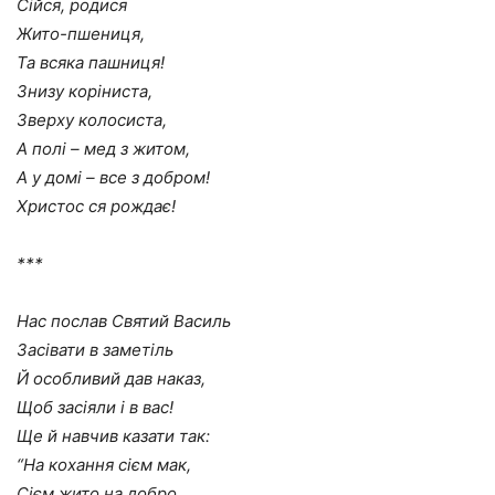
Сійся, родися
Жито-пшениця,
Та всяка пашниця!
Знизу коріниста,
Зверху колосиста,
А полі – мед з житом,
А у домі – все з добром!
Христос ся рождає!
***
Нас послав Святий Василь
Засівати в заметіль
Й особливий дав наказ,
Щоб засіяли і в вас!
Ще й навчив казати так:
“На кохання сієм мак,
Сієм жито на добро,