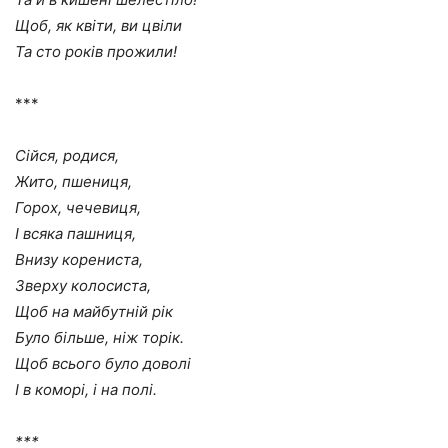
Щоб, як квіти, ви цвіли
Та сто років прожили!
***
Сійся, родися,
Жито, пшениця,
Горох, чечевиця,
І всяка пашниця,
Внизу корениста,
Зверху колосиста,
Щоб на майбутній рік
Було більше, ніж торік.
Щоб всього було доволі
І в коморі, і на полі.
***