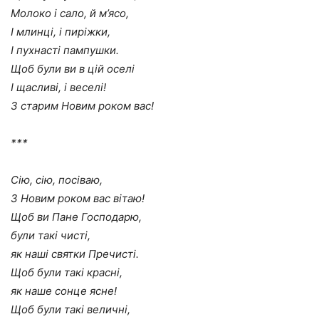
Молоко і сало, й м’ясо,
І млинці, і пиріжки,
І пухнасті пампушки.
Щоб були ви в цій оселі
І щасливі, і веселі!
З старим Новим роком вас!
***
Сію, сію, посіваю,
З Новим роком вас вітаю!
Щоб ви Пане Господарю,
були такі чисті,
як наші святки Пречисті.
Щоб були такі красні,
як наше сонце ясне!
Щоб були такі величні,