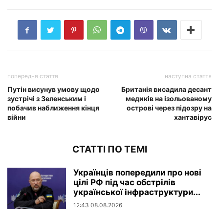
попередня стаття
наступна стаття
Путін висунув умову щодо
Британія висадила десант
зустрічі з Зеленським і
медиків на ізольованому
побачив наближення кінця
острові через підозру на
війни
хантавірус
СТАТТІ ПО ТЕМІ
Українців попередили про нові
цілі РФ під час обстрілів
української інфраструктури...
12:43 08.08.2026