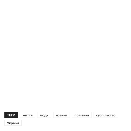
ТЕГИ
життя
люди
новини
політика
суспільство
Україна