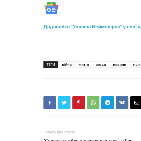
Додавайте "Україна Неймовірна" у свої 
ТЕГИ
війна
життя
люди
новини
полі
попередня стаття