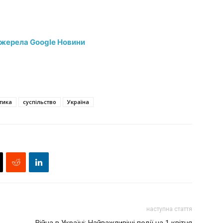
джерела Google Новини
тика
суспільство
Україна
наступна стаття