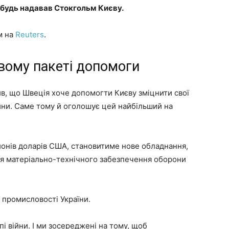
ебудь надавав Стокгольм Києву.
м на
Reuters
.
вому пакеті допомоги
в, що Швеція хоче допомогти Києву зміцнити свої
йни. Саме тому й оголошує цей найбільший на
йонів доларів США, становитиме нове обладнання,
ня матеріально-технічного забезпечення оборони
 промисловості України.
і війни. І ми зосереджені на тому, щоб