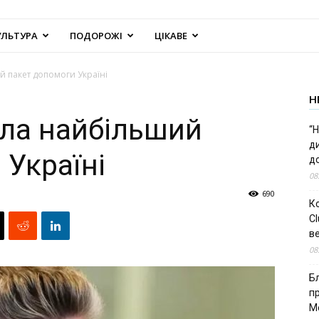
УЛЬТУРА
ПОДОРОЖІ
ЦІКАВЕ
 пакет допомоги Україні
Н
ла найбільший
“Н
д
 Україні
до
08
690
К
Cl
в
08
Б
п
М