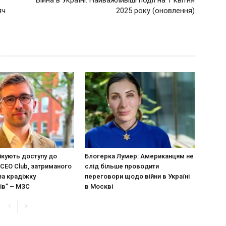
Війна в Україні: Найважливіші події на 1 квітня
яч
2025 року (оновлення)
ікують доступу до
Блогерка Лумер: Американцям не
CEO Club, затриманого
слід більше проводити
за крадіжку
переговори щодо війни в Україні
ів” – МЗС
в Москві