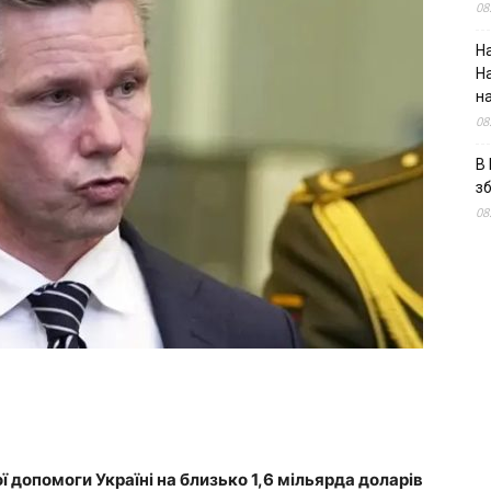
08
На
Н
н
08
В 
з
08
 допомоги Україні на близько 1,6 мільярда доларів