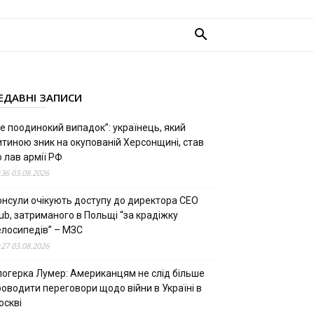
ЕДАВНІ ЗАПИСИ
е поодинокий випадок”: українець, який
итиною зник на окупованій Херсонщині, став
 лав армії РФ
:36 03.08.2026
онсули очікують доступу до директора CEO
ub, затриманого в Польщі “за крадіжку
елосипедів” – МЗС
:27 03.08.2026
логерка Лумер: Американцям не слід більше
роводити переговори щодо війни в Україні в
оскві