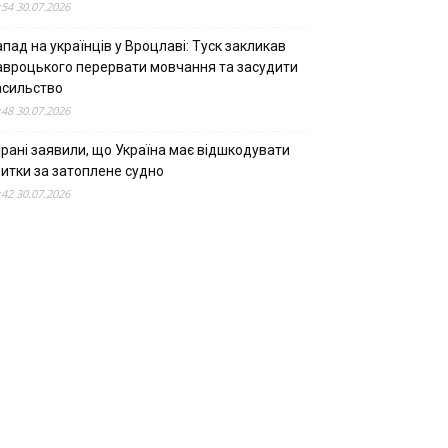
:54 30.07.2026
пад на українців у Вроцлаві: Туск закликав
авроцького перервати мовчання та засудити
асильство
:48 30.07.2026
Ірані заявили, що Україна має відшкодувати
битки за затоплене судно
:42 30.07.2026