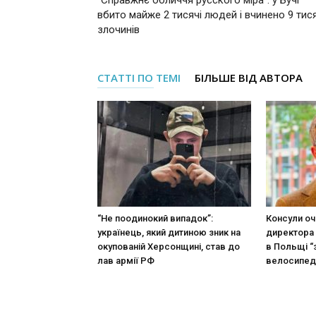
“Справжнє обличчя русского міра”: у Бучі
вбито майже 2 тисячі людей і вчинено 9 тис
злочинів
СТАТТІ ПО ТЕМІ
БІЛЬШЕ ВІД АВТОРА
“Не поодинокий випадок”:
Консули оч
українець, який дитиною зник на
директора 
окупованій Херсонщині, став до
в Польщі “
лав армії РФ
велосипед