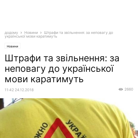
додому
Новини
Штрафи та звільнення: за неповагу до
української мови каратимуть
Новини
Штрафи та звільнення: за
неповагу до української
мови каратимуть
2660
11:42 24.12.2018