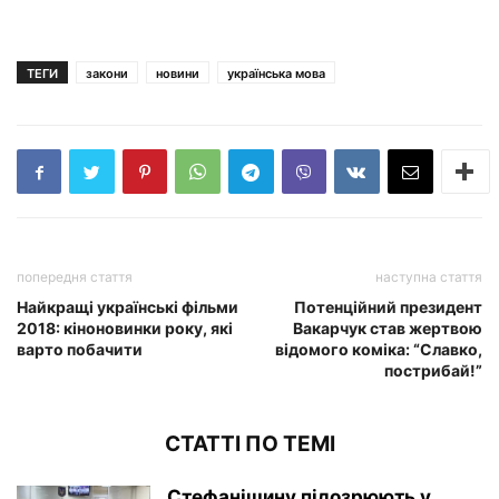
ТЕГИ
закони
новини
українська мова
попередня стаття
наступна стаття
Найкращі українські фільми
Потенційний президент
2018: кіноновинки року, які
Вакарчук став жертвою
варто побачити
відомого коміка: “Славко,
пострибай!”
СТАТТІ ПО ТЕМІ
Стефанішину підозрюють у