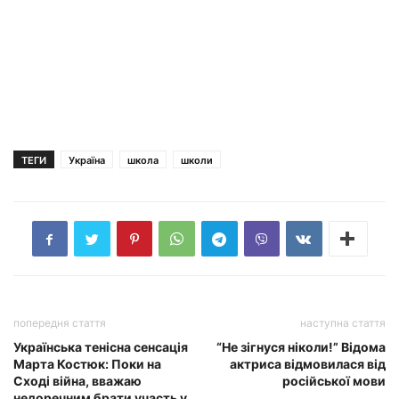
ТЕГИ
Україна
школа
школи
попередня стаття
наступна стаття
Українська тенісна сенсація
“Не зігнуся ніколи!” Відома
Марта Костюк: Поки на
актриса відмовилася від
Сході війна, вважаю
російської мови
недоречним брати участь у