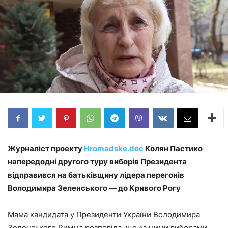
Журналіст проекту
Hromadske.doc
Колян Пастико
напередодні другого туру виборів Президента
відправився на батьківщину лідера перегонів
Володимира Зеленського — до Кривого Рогу
Мама кандидата у Президенти України Володимира
Зеленського Римма розповіла, що «з цими виборами