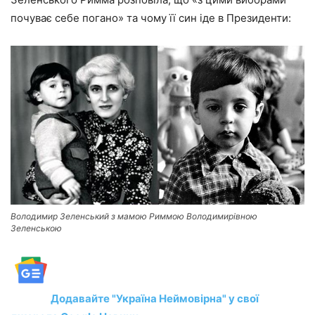
почуває себе погано» та чому її син іде в Президенти:
Володимир Зеленський з мамою Риммою Володимирівною
Зеленською
Додавайте "Україна Неймовірна" у свої