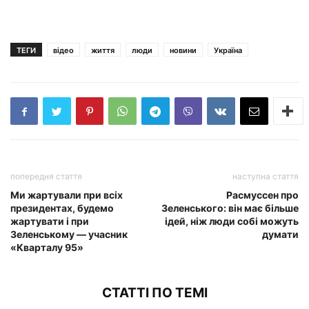
ТЕГИ
відео
життя
люди
новини
Україна
попередня стаття
наступна стаття
Ми жартували при всіх
Расмуссен про
президентах, будемо
Зеленського: він має більше
жартувати і при
ідей, ніж люди собі можуть
Зеленському — учасник
думати
«Кварталу 95»
СТАТТІ ПО ТЕМІ