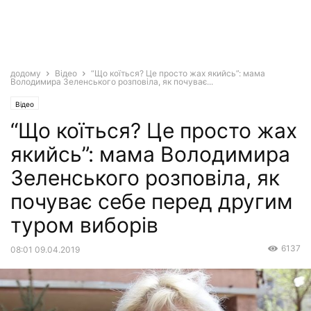
додому
Відео
“Що коїться? Це просто жах якийсь”: мама
Володимира Зеленського розповіла, як почуває...
Відео
“Що коїться? Це просто жах
якийсь”: мама Володимира
Зеленського розповіла, як
почуває себе перед другим
туром виборів
6137
08:01 09.04.2019