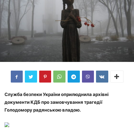
Служба безпеки України оприлюднила архівні
документи КДБ про замовчування трагедії
Голодомору радянською владою.