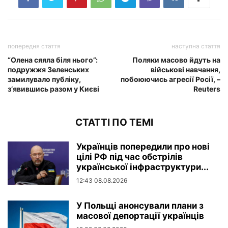
попередня стаття
наступна стаття
“Олена сяяла біля нього”:
Поляки масово йдуть на
подружжя Зеленських
військові навчання,
замилувало публіку,
побоюючись агресії Росії, –
з’явившись разом у Києві
Reuters
СТАТТІ ПО ТЕМІ
Українців попередили про нові
цілі РФ під час обстрілів
української інфраструктури...
12:43 08.08.2026
У Польщі анонсували плани з
масової депортації українців