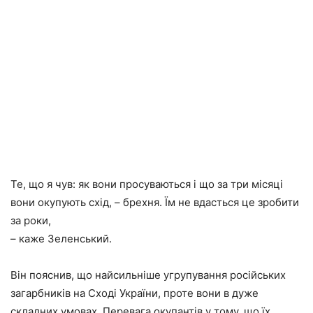
Те, що я чув: як вони просуваються і що за три місяці
вони окупують схід, – брехня. Їм не вдасться це зробити
за роки,
– каже Зеленський.
Він пояснив, що найсильніше угрупування російських
загарбників на Сході України, проте вони в дуже
складних умовах. Перевага окупантів у тому, що їх