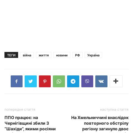
ТЕГИ
війна
життя
новини
РФ
Україна
попередня стаття
наступна стаття
ППО працює: на
На Хмельниччині внаслідок
Чернігівщині збили 3
повторного обстрілу
“Шахіди”, якими росіяни
регіону загинуло двоє