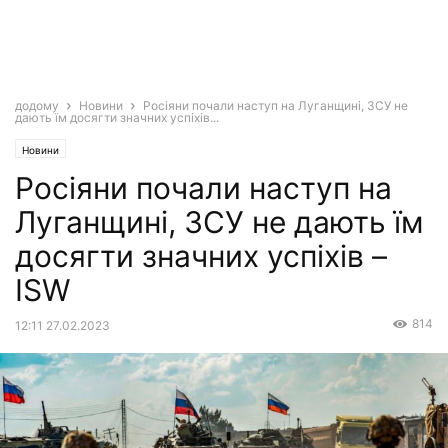
додому
Новини
Росіяни почали наступ на Луганщині, ЗСУ не
дають їм досягти значних успіхів...
Новини
Росіяни почали наступ на
Луганщині, ЗСУ не дають їм
досягти значних успіхів –
ISW
814
12:11 27.02.2023