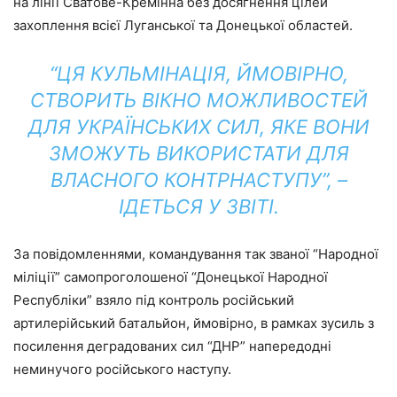
на лінії Сватове-Кремінна без досягнення цілей
захоплення всієї Луганської та Донецької областей.
“ЦЯ КУЛЬМІНАЦІЯ, ЙМОВІРНО,
СТВОРИТЬ ВІКНО МОЖЛИВОСТЕЙ
ДЛЯ УКРАЇНСЬКИХ СИЛ, ЯКЕ ВОНИ
ЗМОЖУТЬ ВИКОРИСТАТИ ДЛЯ
ВЛАСНОГО КОНТРНАСТУПУ”, –
ІДЕТЬСЯ У ЗВІТІ.
За повідомленнями, командування так званої “Народної
міліції” самопроголошеної “Донецької Народної
Республіки” взяло під контроль російський
артилерійський батальйон, ймовірно, в рамках зусиль з
посилення деградованих сил “ДНР” напередодні
неминучого російського наступу.