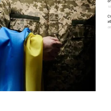
о
10
С
зб
08