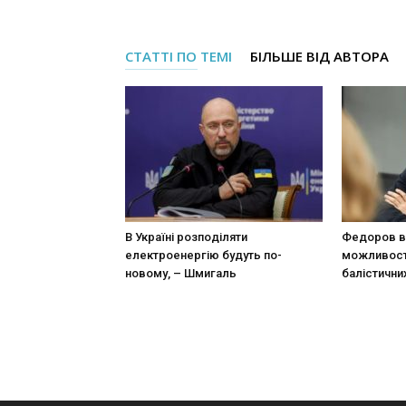
СТАТТІ ПО ТЕМІ
БІЛЬШЕ ВІД АВТОРА
В Україні розподіляти
Федоров в
електроенергію будуть по-
можливост
новому, – Шмигаль
балістични