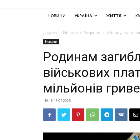
НОВИНИ
УКРАЇНА
ЖИТТЯ
К
додому
Новини
Родинам загиблих у полоні ві
Новини
Родинам загибл
військових пла
мільйонів грив
19:18 18.07.2025