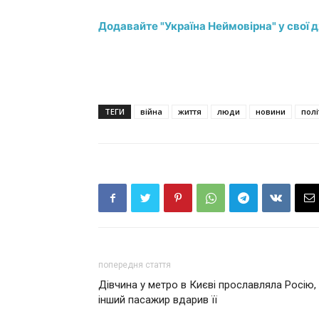
Додавайте "Україна Неймовірна" у свої 
ТЕГИ
війна
життя
люди
новини
полі
попередня стаття
Дівчина у метро в Києві прославляла Росію,
інший пасажир вдарив її