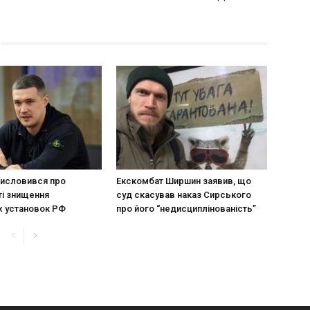
исловився про
Екскомбат Ширшин заявив, що
і знищення
суд скасував наказ Сирського
х установок РФ
про його “недисциплінованість”