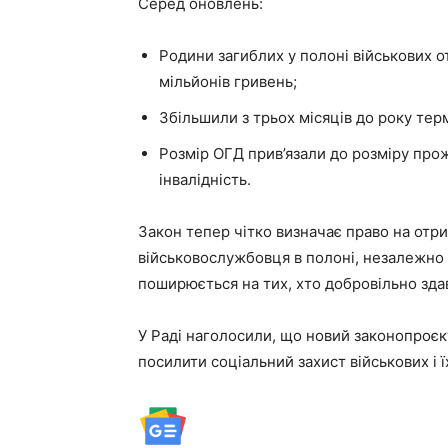
Серед оновлень:
Родини загиблих у полоні військових 
мільйонів гривень;
Збільшили з трьох місяців до року тер
Розмір ОГД прив’язали до розміру про
інвалідність.
Закон тепер чітко визначає право на отр
військовослужбовця в полоні, незалежно 
поширюється на тих, хто добровільно здав
У Раді наголосили, що новий законопроєк
посилити соціальний захист військових і ї