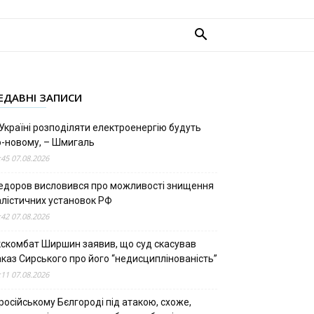
ЕДАВНІ ЗАПИСИ
Україні розподіляти електроенергію будуть
о-новому, – Шмигаль
:45 07.08.2026
едоров висловився про можливості знищення
алістичних установок РФ
:42 07.08.2026
кскомбат Ширшин заявив, що суд скасував
аказ Сирського про його “недисциплінованість”
:11 07.08.2026
російському Бєлгороді під атакою, схоже,