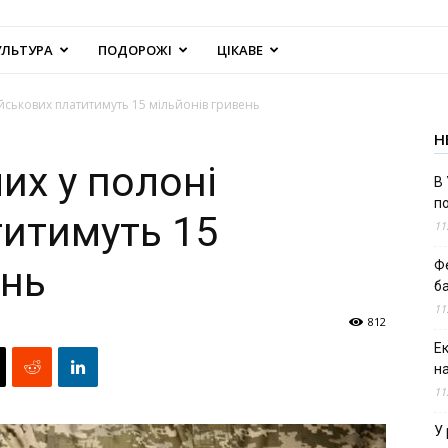
УЛЬТУРА
ПОДОРОЖІ
ЦІКАВЕ
йськових платитимуть 15 мільйонів гривень
Н
их у полоні
В 
п
титимуть 15
11
Ф
ень
б
11
812
Е
н
11
У 