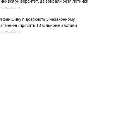
пинився університет, де збирали безпілотники
:59 07.08.2026
тефанішину підозрюють у незаконному
агаченні і просять 13 мільйонів застави
:42 06.08.2026