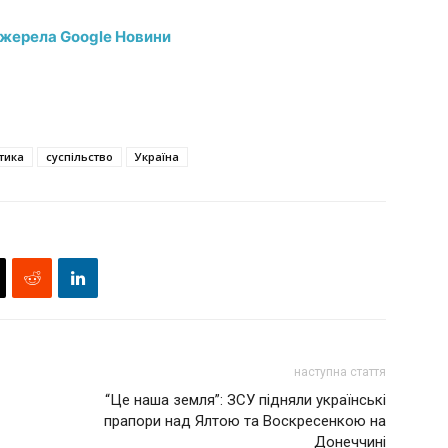
джерела Google Новини
тика
суспільство
Україна
наступна стаття
“Це наша земля”: ЗСУ підняли українські
прапори над Ялтою та Воскресенкою на
Донеччині