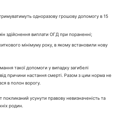
отримуватимуть одноразову грошову допомогу в 15
мін здійснення виплати ОГД при пораненні;
житкового мінімуму року, в якому встановили нову
имання такої допомоги у випадку загибелі
від причини настання смерті. Разом з цим норма не
ся в полон ворогу.
т покликаний усунути правову невизначеність та
хніх родин.