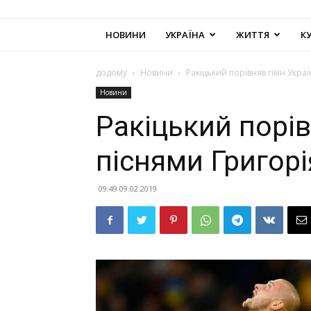
НОВИНИ
УКРАЇНА
ЖИТТЯ
К
додому
Новини
Ракіцький порівняв гімн Украї
Новини
Ракіцький порів
піснями Григорі
09:49 09.02.2019