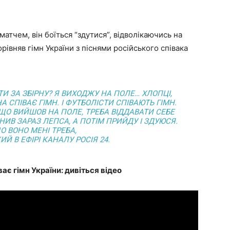
тчем, він боїться “здутися”, відволікаючись на
івняв гімн України з піснями російського співака
ТИ ЗА ЗБІРНУ? Я ВИХОДЖУ НА ПОЛЕ… ХЛОПЦІ,
А СПІВАЄ ГІМН. І ФУТБОЛІСТИ СПІВАЮТЬ ГІМН.
ЩО ВИЙШОВ НА ПОЛЕ, ТРЕБА ВІДДАВАТИ СЕБЕ
АНИВ ЗАРАЗ ЛЕПСА, А ПОТІМ ПРИЙДУ І ЗДУЮСЯ.
О ВОНО МЕНІ ТРЕБА,
ИЙ В ЕФІРІ КАНАЛУ РОСІЯ 24.
ає гімн України: дивіться відео