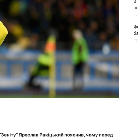
В 
п
11
Ф
б
11
 “Зеніту” Ярослав Ракіцький пояснив, чому перед