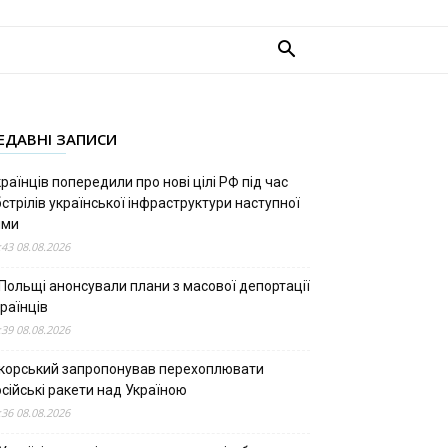
ЕДАВНІ ЗАПИСИ
раїнців попередили про нові цілі РФ під час
стрілів української інфраструктури наступної
ими
:43 08.08.2026
 Польщі анонсували плани з масової депортації
раїнців
:39 08.08.2026
ікорський запропонував перехоплювати
сійські ракети над Україною
:36 08.08.2026