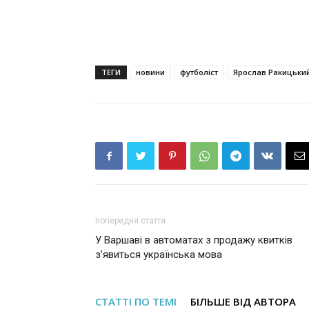
ТЕГИ
новини
футболіст
Ярослав Ракицьки
попередня стаття
У Варшаві в автоматах з продажу квитків
з’явиться українська мова
СТАТТІ ПО ТЕМІ
БІЛЬШЕ ВІД АВТОРА