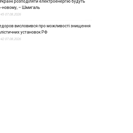
Україні розподіляти електроенергію будуть
о-новому, – Шмигаль
:45 07.08.2026
едоров висловився про можливості знищення
алістичних установок РФ
:42 07.08.2026