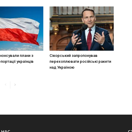
нонсували плани з
Сікорський запропонував
портації українців
перехоплювати російські ракети
над Україною
 НАС
С