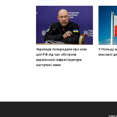
Українців попередили про нові
У Польщі а
цілі РФ під час обстрілів
масової де
української інфраструктури
наступної зими
ПРО