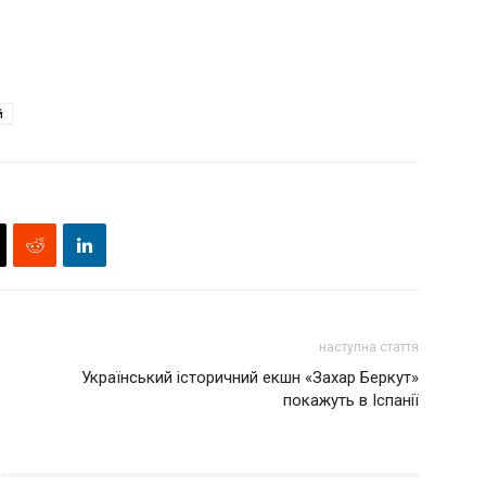
й
наступна стаття
Український історичний екшн «Захар Беркут»
покажуть в Іспанії