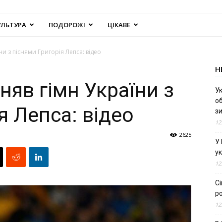
УЛЬТУРА
ПОДОРОЖІ
ЦІКАВЕ
ни з піснями Григорія Лепса: відео
Н
няв гімн України з
Ук
об
я Лепса: відео
з
12
2625
У
ук
12
С
ро
12