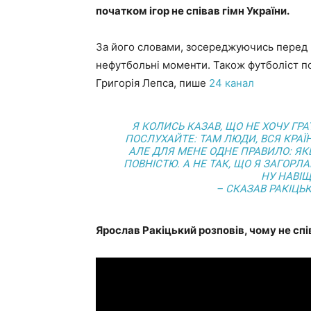
початком ігор не співав гімн України.
За його словами, зосереджуючись перед ма
нефутбольні моменти. Також футболіст пор
Григорія Лепса, пише
24 канал
Я КОЛИСЬ КАЗАВ, ЩО НЕ ХОЧУ ГРА
ПОСЛУХАЙТЕ: ТАМ ЛЮДИ, ВСЯ КРАЇН
АЛЕ ДЛЯ МЕНЕ ОДНЕ ПРАВИЛО: ЯК
ПОВНІСТЮ. А НЕ ТАК, ЩО Я ЗАГОРЛ
НУ НАВІЩ
– СКАЗАВ РАКІЦЬК
Ярослав Ракіцький розповів, чому не спів