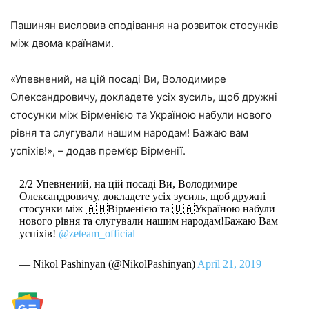
Пашинян висловив сподівання на розвиток стосунків
між двома країнами.
«Упевнений, на цій посаді Ви, Володимире
Олександровичу, докладете усіх зусиль, щоб дружні
стосунки між Вірменією та Україною набули нового
рівня та слугували нашим народам! Бажаю вам
успіхів!», – додав прем’єр Вірменії.
2/2 Упевнений, на цій посаді Ви, Володимире
Олександровичу, докладете усіх зусиль, щоб дружні
стосунки між 🇦🇲Вірменією та 🇺🇦Україною набули
нового рівня та слугували нашим народам!Бажаю Вам
успіхів!
@zeteam_official
— Nikol Pashinyan (@NikolPashinyan)
April 21, 2019