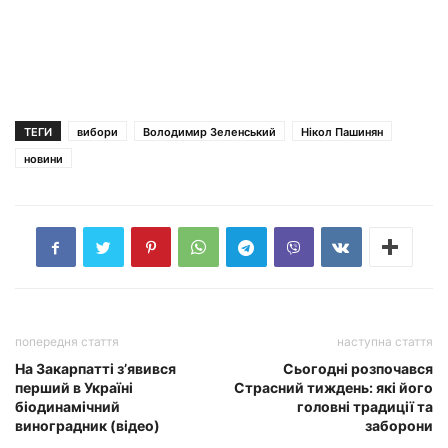
ТЕГИ
вибори
Володимир Зеленський
Нікол Пашинян
новини
попередня стаття
наступна стаття
На Закарпатті з’явився
Сьогодні розпочався
перший в Україні
Страсний тиждень: які його
біодинамічний
головні традиції та
виноградник (відео)
заборони