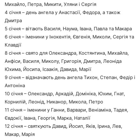
Михайло, Петра, Микити, Уляни і Сергія
4 січня – день ангела у Анастасії, Федора, а також
Дмитра
5 січня – вітають Василя, Наума, Івана, Павла та Макара
6 січня – іменини у Інокентія, Євгенія, Миколи, Сергія та
Клавдії
8 січня – свято для Олександра, Костянтина, Михайла,
Анфіси, Василя, Миколу, Григорія, Дмитра, Леоніда
Юхима, Йосипа, Ісаакія, Давида, Марії
9 січня – відзначають день ангела Тихон, Степан, Федір і
Антоніна
10 січня – Олександр, Аркадій, Домініка, Юхим, Гнат,
Корнилій, Леонід, Никанор, Микола, Петро
11 січня – іменини у Ганни, Варвари, Веніаміна, Тадея,
Євдокії, Івана, Георгія, Марка, Наталії
12 січня – святкують Давид, Йосип, Яків, Ірина, Лев,
Макар, Марія