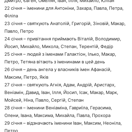
Дмитро, Євген, Омелян, Іван, Ілля, Михайло, Юліан
22 січня – іменини для Антоніни, Захара, Павла, Петра,
Філіпа
23 січня – святкують Анатолій, Григорій, Зіновій, Макар,
Павло, Петро
24 січня – привітання приймають Віталій, Володимир,
Йосип, Михайло, Микола, Степан, Терентій, Федір
25 січня – людей з іменами Галактіон, Ілько, Макар,
Петро, Тетяна вітають з іменинами в цей день
26 січня – день ангела у власників імен Афанасій,
Максим, Петро, Яків
27 січня – святкують Агнія, Адам, Андрій, Аристарх,
Веніамін, Давид, Іван, Ілля, Йосип, Ісак, Макар, Марк,
Мойсей, Ніна, Павло, Сергій, Степан
28 січня – іменини Веніаміна, Гавриїла, Герасима,
Олени, Івана, Максима, Михайла, Павла, Прохора
29 січня – відзначають іменини Іван, Максим, Неоніла,
Петро