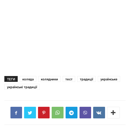
ТЕГИ
коляда
колядники
тест
традиції
українське
українські традиції