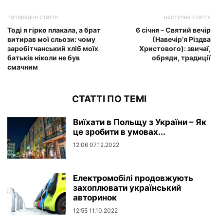
попередня стаття
наступна стаття
Тоді я гірко плакала, а брат
6 січня – Святий вечір
витирав мої сльози: чому
(Навечір’я Різдва
заробітчанський хліб моїх
Христового): звичаї,
батьків ніколи не був
обряди, традиції
смачним
СТАТТІ ПО ТЕМІ
Виїхати в Польщу з України – Як
це зробити в умовах...
12:06 07.12.2022
Електромобілі продовжують
захоплювати український
авторинок
12:55 11.10.2022