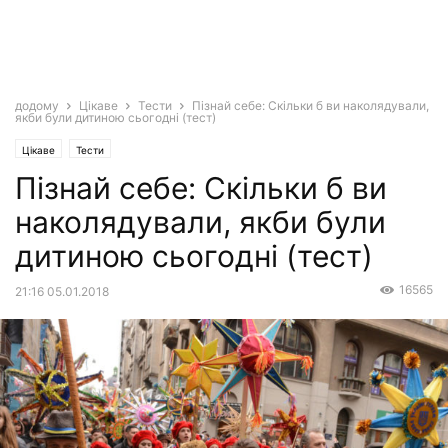
додому
Цікаве
Тести
Пізнай себе: Скільки б ви наколядували,
якби були дитиною сьогодні (тест)
Цікаве
Тести
Пізнай себе: Скільки б ви
наколядували, якби були
дитиною сьогодні (тест)
16565
21:16 05.01.2018