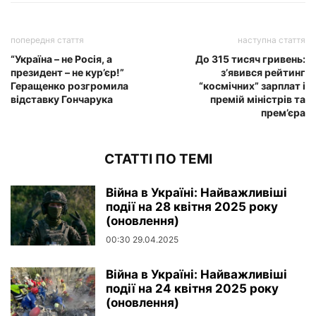
попередня стаття
наступна стаття
“Україна – не Росія, а
До 315 тисяч гривень:
президент – не кур’єр!”
з’явився рейтинг
Геращенко розгромила
“космічних” зарплат і
відставку Гончарука
премій міністрів та
прем’єра
СТАТТІ ПО ТЕМІ
Війна в Україні: Найважливіші
події на 28 квітня 2025 року
(оновлення)
00:30 29.04.2025
Війна в Україні: Найважливіші
події на 24 квітня 2025 року
(оновлення)