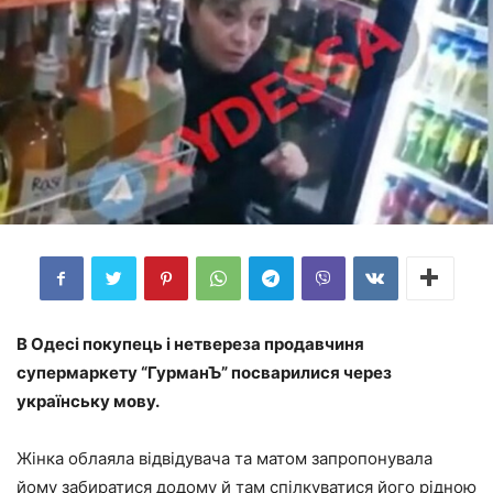
В Одесі покупець і нетвереза продавчиня
супермаркету “ГурманЪ” посварилися через
українську мову.
Жінка облаяла відвідувача та матом запропонувала
йому забиратися додому й там спілкуватися його рідною