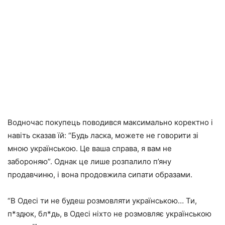
Водночас покупець поводився максимально коректно і
навіть сказав їй: “Будь ласка, можете не говорити зі
мною українською. Це ваша справа, я вам не
забороняю”. Однак це лише розпалило п’яну
продавчиню, і вона продовжила сипати образами.
“В Одесі ти не будеш розмовляти українською… Ти,
п*здюк, бл*дь, в Одесі ніхто не розмовляє українською