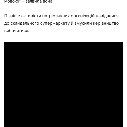
мовою!” – заявила вона.
Пізніше активісти патріотичних організацій навідалися
до скандального супермаркету й змусили керівництво
вибачитися.