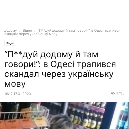
додому
Відео
“П**дуй додому й там говори!”: в Одесі трапився
скандал через українську мову
Відео
“П**дуй додому й там
говори!”: в Одесі трапився
скандал через українську
мову
1733
16:17 17.01.2020