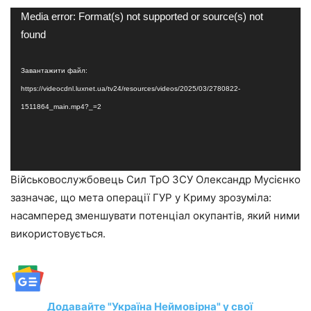
Відеопрогравач
Media error: Format(s) not supported or source(s) not
found
Завантажити файл:
https://videocdnl.luxnet.ua/tv24/resources/videos/2025/03/2780822-
1511864_main.mp4?_=2
Військовослужбовець Сил ТрО ЗСУ Олександр Мусієнко
зазначає, що мета операції ГУР у Криму зрозуміла:
насамперед зменшувати потенціал окупантів, який ними
використовується.
Додавайте "Україна Неймовірна" у свої