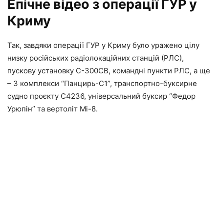
Епічне відео з операції ГУР у
Криму
Так, завдяки операції ГУР у Криму було уражено цілу
низку російських радіолокаційних станцій (РЛС),
пускову установку С-300СВ, командні пункти РЛС, а ще
– 3 комплекси “Панцирь-С1”, транспортно-буксирне
судно проєкту С4236, універсальний буксир “Федор
Урюпін” та вертоліт Мі-8.