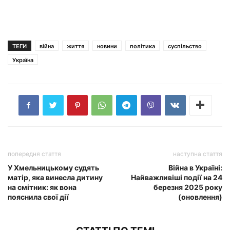
ТЕГИ
війна
життя
новини
політика
суспільство
Україна
попередня стаття
наступна стаття
У Хмельницькому судять
Війна в Україні:
матір, яка винесла дитину
Найважливіші події на 24
на смітник: як вона
березня 2025 року
пояснила свої дії
(оновлення)