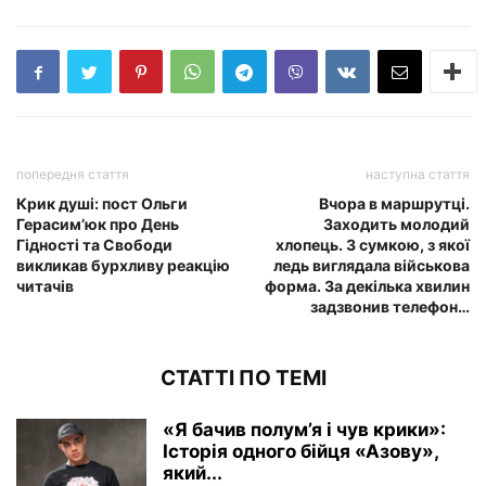
попередня стаття
наступна стаття
Крик душі: пост Ольги
Вчора в маршрутці.
Герасим’юк про День
Заходить молодий
Гідності та Свободи
хлопець. З сумкою, з якої
викликав бурхливу реакцію
ледь виглядала військова
читачів
форма. За декілька хвилин
задзвонив телефон…
СТАТТІ ПО ТЕМІ
«Я бачив полум’я і чув крики»:
Історія одного бійця «Азову»,
який...