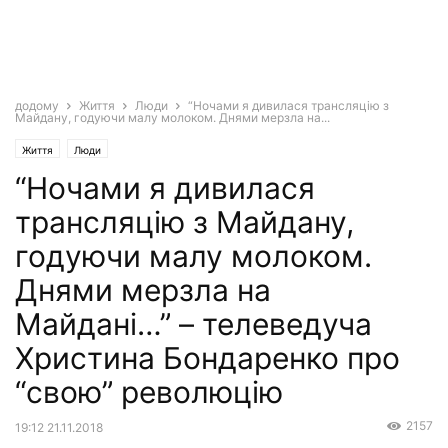
додому
Життя
Люди
“Ночами я дивилася трансляцію з
Майдану, годуючи малу молоком. Днями мерзла на...
Життя
Люди
“Ночами я дивилася
трансляцію з Майдану,
годуючи малу молоком.
Днями мерзла на
Майдані…” – телеведуча
Христина Бондаренко про
“свою” революцію
2157
19:12 21.11.2018