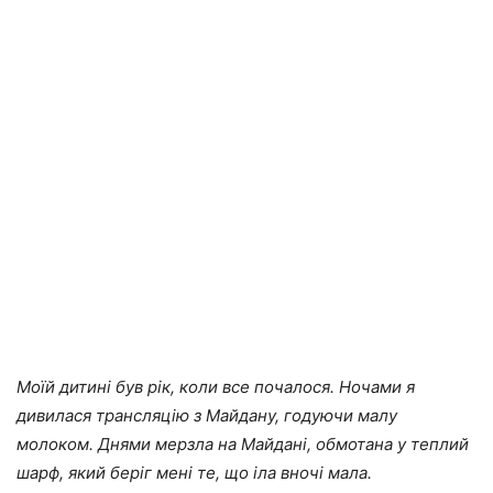
Моїй дитині був рік, коли все почалося. Ночами я
дивилася трансляцію з Майдану, годуючи малу
молоком. Днями мерзла на Майдані, обмотана у теплий
шарф, який беріг мені те, що іла вночі мала.