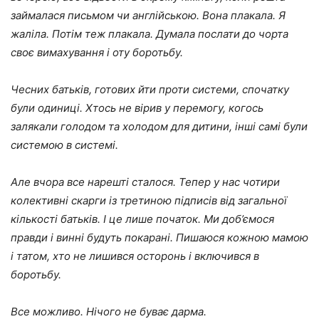
займалася письмом чи англійською. Вона плакала. Я
жаліла. Потім теж плакала. Думала послати до чорта
своє вимахування і оту боротьбу.
Чесних батьків, готових йти проти системи, спочатку
були одиниці. Хтось не вірив у перемогу, когось
залякали голодом та холодом для дитини, інші самі були
системою в системі.
Але вчора все нарешті сталося. Тепер у нас чотири
колективні скарги із третиною підписів від загальної
кількості батьків. І це лише початок. Ми доб’ємося
правди і винні будуть покарані. Пишаюся кожною мамою
і татом, хто не лишився осторонь і включився в
боротьбу.
Все можливо. Нічого не буває дарма.