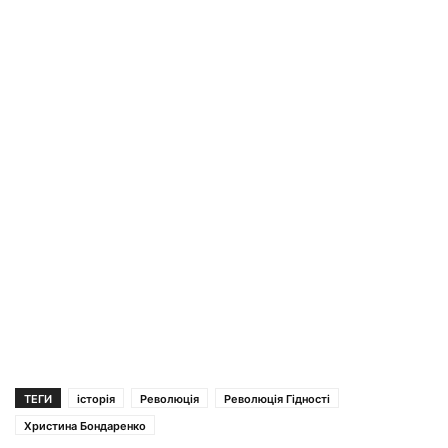
ТЕГИ
історія
Революція
Революція Гідності
Христина Бондаренко