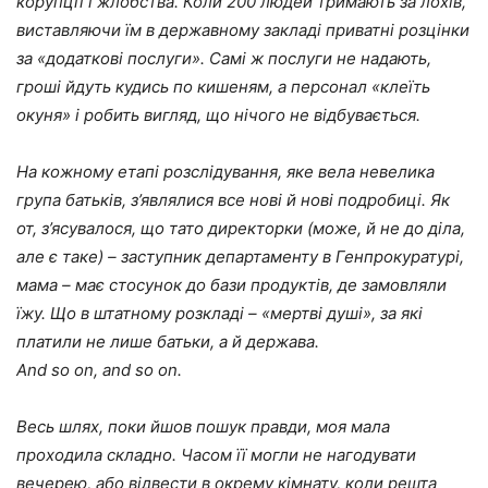
корупції і жлобства. Коли 200 людей тримають за лохів,
виставляючи їм в державному закладі приватні розцінки
за «додаткові послуги». Самі ж послуги не надають,
гроші йдуть кудись по кишеням, а персонал «клеїть
окуня» і робить вигляд, що нічого не відбувається.
На кожному етапі розслідування, яке вела невелика
група батьків, з’являлися все нові й нові подробиці. Як
от, з’ясувалося, що тато директорки (може, й не до діла,
але є таке) – заступник департаменту в Генпрокуратурі,
мама – має стосунок до бази продуктів, де замовляли
їжу. Що в штатному розкладі – «мертві душі», за які
платили не лише батьки, а й держава.
And so on, and so on.
Весь шлях, поки йшов пошук правди, моя мала
проходила складно. Часом її могли не нагодувати
вечерею, або відвести в окрему кімнату, коли решта