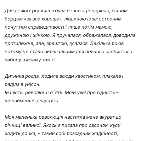
Для деяких родичів я була революціонеркою, вічним
борцем «за все хороше», людиною із загостреним
почуттям справедливості і лише потім мамою,
дружиною і жінкою. Я пручалася, ображалася, доводила
протилежне, але, зрештою, здалася. Декілька років
потому це стало вирішальним для певного особистого
вибору в моєму житті.
Дитинка росла. Ходила всюди хвостиком, плакала і
раділа в унісон.
Їй шість, революції п`ять. Моїй уяві про гідність –
щонайменше двадцять.
Моя маленька революція настигла мене акурат до
річниці великої. Якось я писала про садочок, куди
ходить дочка, – такий собі розсадник жадібності,