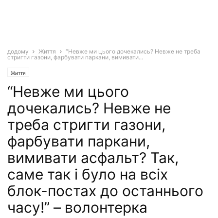
додому
Життя
“Невже ми цього дочекались? Невже не треба
стригти газони, фарбувати паркани, вимивати...
Життя
“Невже ми цього
дочекались? Невже не
треба стригти газони,
фарбувати паркани,
вимивати асфальт? Так,
саме так і було на всіх
блок-постах до останнього
часу!” – волонтерка