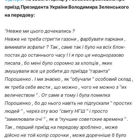
приїзд Президента України Володимира Зеленського
на передову:
“Невже ми цього дочекались ?
Невже не треба стригти газони , фарбувати паркани ,
вимивати асфальт ? Так , саме так і було на всіх блок-
постах до останнього часу ! І я про це неодноразово
писала , бо мені було соромно за хлопців , яких
змушували все це робити до приїзда “гаранта”
Порошенко . І ми знаємо , як “обучали ” особовий склад ,
як треба себе вести , що можно , чого не можно з “их
величеством ” . От саме в тому і була помилка
Порошенко , бо до нього навіть не підпускали ” простих
людей ” , через оту всю “свиту НГШ ” і просто
“замилювали очі ” , як в “лучшие советские времена ” .
Так , перший приїзд на передову зроблено , може
дійсно не той колір сорочки , може доречніше б було