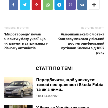
попередня стаття
наступна стаття
“Миротворець” почав
​​Американська Бібліотека
вносити у базу українців,
Конгресу виклала у вільний
які цькують затриманих у
доступ оцифрований
Рівному активістів
путівник Києвом від 1897
року
СТАТТІ ПО ТЕМІ
Передбачити, щоб уникнути:
типові несправності Skoda Fabia
та як з ними...
11:41 14.09.2023
У боях за Україну загинув