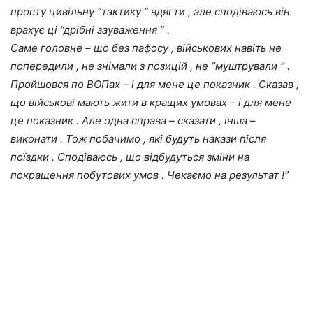
просту цивільну “тактику ” вдягти , але сподіваюсь він
врахує ці “дрібні зауваження ” .
Саме головне – що без пафосу , військових навіть не
попередили , не знімали з позицій , не “муштрували ” .
Пройшовся по ВОПах – і для мене це показник . Сказав ,
що військові мають жити в кращих умовах – і для мене
це показник . Але одна справа – сказати , інша –
виконати . Тож побачимо , які будуть накази після
поїздки . Сподіваюсь , що відбудуться зміни на
покращення побутових умов . Чекаємо на результат !”