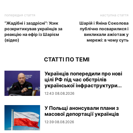
попередня стаття
наступна стаття
“Жадібні і заздрісні”: Усик
Шарій і Яніна Соколова
розкритикував українців за
публічно посварилися і
реакцію на ефір із Шарієм
викликали ажіотаж у
(відео)
мережі: в чому суть
СТАТТІ ПО ТЕМІ
Українців попередили про нові
цілі РФ під час обстрілів
української інфраструктури...
12:43 08.08.2026
У Польщі анонсували плани з
масової депортації українців
12:39 08.08.2026