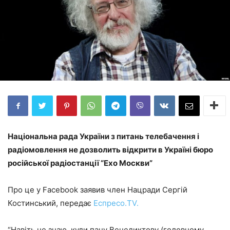
Національна рада України з питань телебачення і
радіомовлення не дозволить відкрити в Україні бюро
російської радіостанції “Ехо Москви”
Про це у Facebook заявив член Нацради Сергій
Костинський, передає
Еспресо.TV.
“Навіть не знаю, куди пану Венедиктову (головному