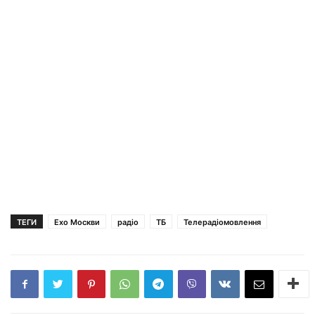
ТЕГИ
Ехо Москви
радіо
ТБ
Телерадіомовлення