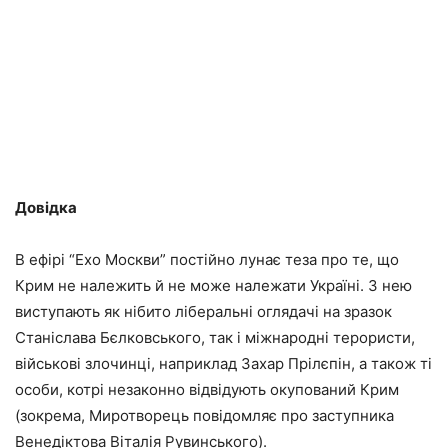
Довідка
В ефірі “Ехо Москви” постійно лунає теза про те, що
Крим не належить й не може належати Україні. З нею
виступають як нібито ліберальні оглядачі на зразок
Станіслава Бєлковського, так і міжнародні терористи,
військові злочинці, наприклад Захар Прілєпін, а також ті
особи, котрі незаконно відвідують окупований Крим
(зокрема, Миротворець повідомляє про заступника
Венедіктова Віталія Рувинського).