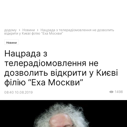
додому
Новини
Нацрада з телерадіомовлення не дозволить
відкрити у Києві філію “Еха Москви”
Новини
Нацрада з
телерадіомовлення не
дозволить відкрити у Києві
філію “Еха Москви”
1498
08:40 10.08.2019