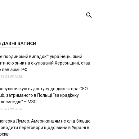
ЕДАВНІ ЗАПИСИ
е поодинокий випадок”: українець, який
итиною зник на окупованій Херсонщині, став
 лав армії РФ
:36 03.08.2026
онсули очікують доступу до директора CEO
ub, затриманого в Польщі “за крадіжку
елосипедів” – МЗС
:27 03.08.2026
логерка Лумер: Американцям не слід більше
роводити переговори щодо війни в Україні в
оскві