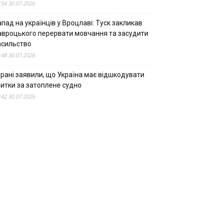
:54 30.07.2026
пад на українців у Вроцлаві: Туск закликав
авроцького перервати мовчання та засудити
асильство
:48 30.07.2026
Ірані заявили, що Україна має відшкодувати
битки за затоплене судно
:42 30.07.2026