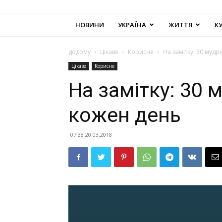
НОВИНИ
УКРАЇНА
ЖИТТЯ
К
додому
Цікаве
Корисне
На замітку: 30 муд
Цікаве
Корисне
На замітку: 30 
кожен день
07:38 20.03.2018