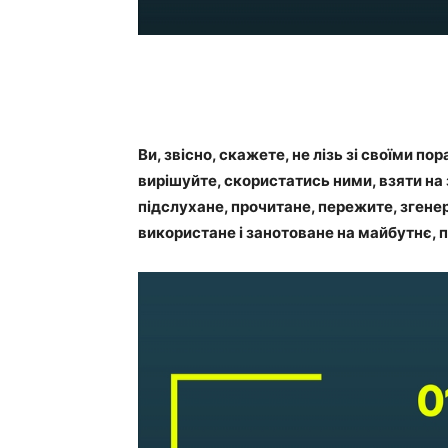
Ви, звісно, скажете, не лізь зі своїми пор
вирішуйте, скористатись ними, взяти на 
підслухане, прочитане, пережите, згене
використане і занотоване на майбутнє,