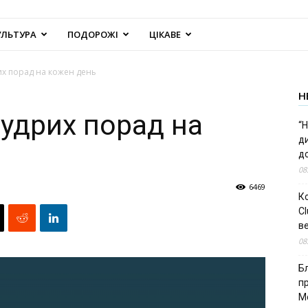
УЛЬТУРА
ПОДОРОЖІ
ЦІКАВЕ
рих порад на кожен день
Н
мудрих порад на
“Н
д
до
08
6469
К
Cl
в
08
Б
п
М