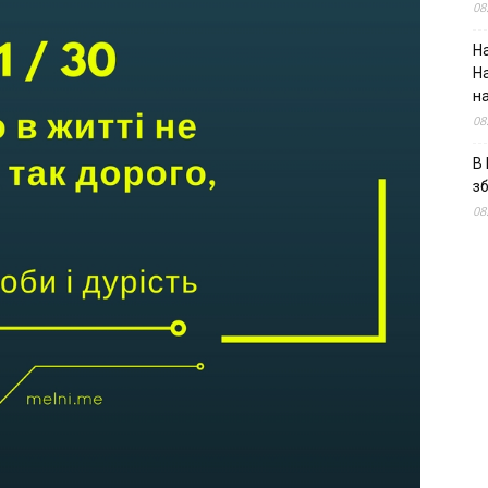
08
На
Н
н
08
В 
з
08