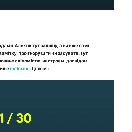
адами. Але я їх тут залишу, а ви вже самі
замітку, проігнорувати чи забувати. Тут
роване свідомістю, настроєм, досвідом,
 пише
melni.me
. Ділюся: