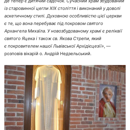
де тепер є дитячий садочок. Сучасний храм збудований
із старовинної цегли ХІХ століття і виконаний у доволі
аскетичному стилі. Духовною особливістю цієї церкви
є те, що вона перебуває під покровом святого
Архангела Михаїла. У новозбудованому храмі є реліквії
святого Яцека і також св. Якова Стрепи, який
є покровителем нашої Львівської Архідієцезії»
, —
розповів вікарій о. Андрій Недзельський.