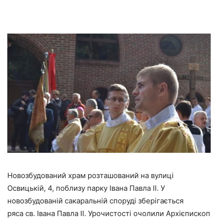
Новозбудований храм розташований на вулиці
Освицькій, 4, поблизу парку Івана Павла II. У
новозбудованій сакаральній споруді зберігається
ряса св. Івана Павла II. Урочистості очолили Архієпископ