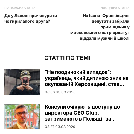
попередня стаття
наступна стаття
Де у Львові причепурити
На Івано-Франківщині
чотирилапого друга?
депутати забрали
приміщення у
московського патріархату і
віддали музичній школі
СТАТТІ ПО ТЕМІ
“Не поодинокий випадок”:
українець, який дитиною зник на
окупованій Херсонщині, став...
08:36 03.08.2026
Консули очікують доступу до
директора CEO Club,
затриманого в Польщі “за...
08:27 03.08.2026