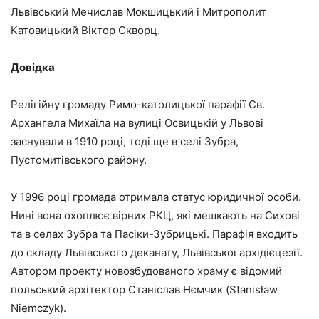
Львівський Мечислав Мокшицький і Митрополит
Катовицький Віктор Скворц.
Довідка
Релігійну громаду Римо-католицької парафії Св.
Архангела Михаїла на вулиці Освицькій у Львові
заснували в 1910 році, тоді ще в селі Зубра,
Пустомитівського району.
У 1996 році громада отримала статус юридичної особи.
Нині вона охоплює вірних РКЦ, які мешкають на Сихові
та в селах Зубра та Пасіки-Зубрицькі. Парафія входить
до складу Львівського деканату, Львівської архідієцезії.
Автором проекту новозбудованого храму є відомий
польський архітектор Станіслав Нємчик (Stanisław
Niemczyk).