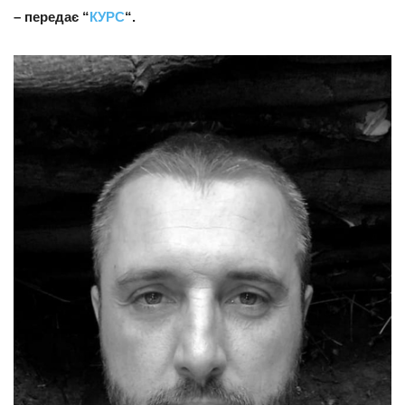
–
передає “
КУРС
“.