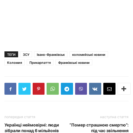
ТЕГИ
ЗСУ
Івано-Франківськ
коломийські новини
Коломия
Прикарпаття
Франківські новини
попередня стаття
наступна стаття
Українці неймовірні: люди
“Помер страшною смертю”:
зібрали понад 6 мільйонів
під час звільнення