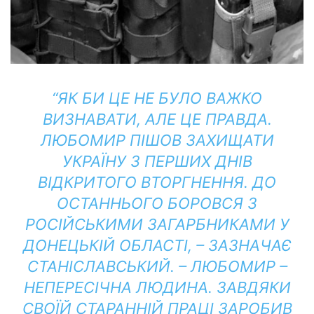
“ЯК БИ ЦЕ НЕ БУЛО ВАЖКО
ВИЗНАВАТИ, АЛЕ ЦЕ ПРАВДА.
ЛЮБОМИР ПІШОВ ЗАХИЩАТИ
УКРАЇНУ З ПЕРШИХ ДНІВ
ВІДКРИТОГО ВТОРГНЕННЯ. ДО
ОСТАННЬОГО БОРОВСЯ З
РОСІЙСЬКИМИ ЗАГАРБНИКАМИ У
ДОНЕЦЬКІЙ ОБЛАСТІ, – ЗАЗНАЧАЄ
СТАНІСЛАВСЬКИЙ. – ЛЮБОМИР –
НЕПЕРЕСІЧНА ЛЮДИНА. ЗАВДЯКИ
СВОЇЙ СТАРАННІЙ ПРАЦІ ЗАРОБИВ