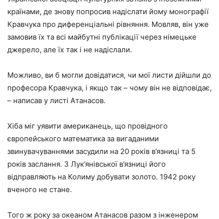
країнами, де знову попросив надіслати йому монографії
Кравчука про диференціальні рівняння. Мовляв, він уже
замовив їх та всі майбутні публікації через німецьке
джерело, але їх так і не надіслали.
Можливо, ви б могли довідатися, чи мої листи дійшли до
професора Кравчука, і якщо так – чому він не відповідає,
– написав у листі Атанасов.
Хіба міг уявити американець, що провідного
європейського математика за вигаданими
звинувачуваннями засудили на 20 років в’язниці та 5
років заслання. З Лук’янівської в’язниці його
відправляють на Колиму добувати золото. 1942 року
вченого не стане.
Того ж року за океаном Атанасов разом з інженером