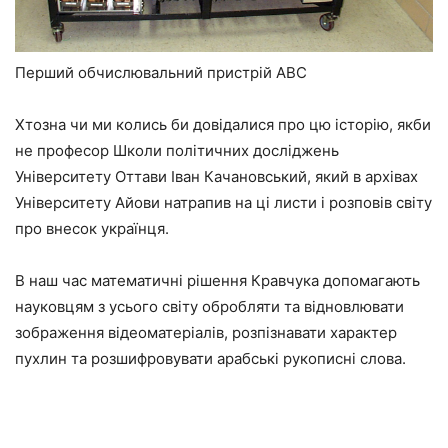
Перший обчислювальний пристрій ABC
Хтозна чи ми колись би довідалися про цю історію, якби
не професор Школи політичних досліджень
Університету Оттави Іван Качановський, який в архівах
Університету Айови натрапив на ці листи і розповів світу
про внесок українця.
В наш час математичні рішення Кравчука допомагають
науковцям з усього світу обробляти та відновлювати
зображення відеоматеріалів, розпізнавати характер
пухлин та розшифровувати арабські рукописні слова.