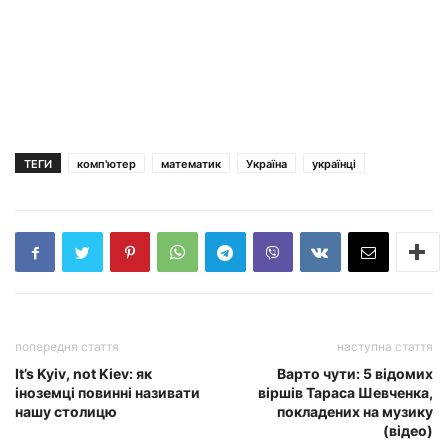
ТЕГИ
комп'ютер
математик
Україна
українці
попередня стаття
наступна стаття
It’s Kyiv, not Kiev: як
Варто чути: 5 відомих
іноземці повинні називати
віршів Тараса Шевченка,
нашу столицю
покладених на музику
(відео)