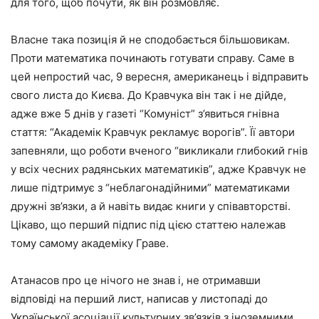
для того, щоб почути, як він розмовляє.
Власне така позиція й не сподобається більшовикам.
Проти математика починають готувати справу. Саме в
цей непростий час, 9 вересня, американець і відправить
свого листа до Києва. До Кравчука він так і не дійде,
адже вже 5 днів у газеті “Комуніст” з’явиться гнівна
стаття: “Академік Кравчук рекламує ворогів”. Її автори
запевняли, що роботи вченого “викликали глибокий гнів
у всіх чесних радянських математиків”, адже Кравчук не
лише підтримує з “неблагонадійними” математиками
дружні зв’язки, а й навіть видає книги у співавторстві.
Цікаво, що перший підпис під цією статтею належав
тому самому академіку Граве.
Атанасов про це нічого не знав і, не отримавши
відповіді на перший лист, написав у листопаді до
Української асоціації культурних зв’язків з іноземними