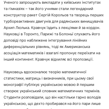
Ученого запрошують викладати у київських інститутах
та гімназіях – так його учнями стали легендарний
конструктор ракет Сергій Корольов та творець перших
турбореактивних двигунів для радянських винищувачів
Архип Люлька. Кравчук їздить з лекціями й за кордон.
Науковці в Торонто, Парижі та Болоньї слухають його
доповіді про наближене інтегрування лінійних
диференціальних рівнянь, тоді як Американська
асоціація математиків і взагалі пропонує переїхати на
інший континент. Кравчук відхиляє всі пропозиції.
Науковець вдосконалює теорію математичної
статистики, матриць і визначників, при цьому свої
монографії публікує українською мовою й першим
створює український словник математичних термінів.
Студенти розповідали, що він настільки гарно володів
українською, що дехто пробирався на його пари лише