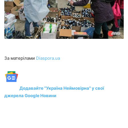
За матерілами
Diaspora.ua
Додавайте "Україна Неймовірна" у свої
джерела Google Новини