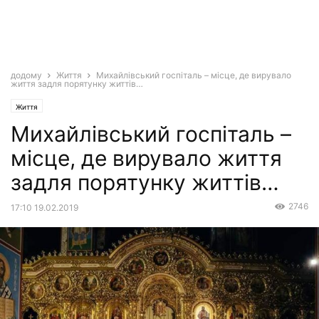
додому
Життя
Михайлівський госпіталь – місце, де вирувало
життя задля порятунку життів…
Життя
Михайлівський госпіталь –
місце, де вирувало життя
задля порятунку життів…
2746
17:10 19.02.2019