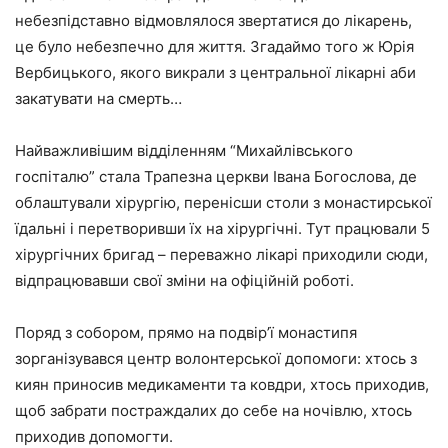
небезпідставно відмовлялося звертатися до лікарень,
це було небезпечно для життя. Згадаймо того ж Юрія
Вербицького, якого викрали з центральної лікарні аби
закатувати на смерть…
Найважливішим відділенням “Михайлівського
госпіталю” стала Трапезна церкви Івана Богослова, де
облаштували хірургію, перенісши столи з монастирської
їдальні і перетворивши їх на хірургічні. Тут працювали 5
хірургічних бригад – переважно лікарі приходили сюди,
відпрацювавши свої зміни на офіційній роботі.
Поряд з собором, прямо на подвір’ї монастипя
зорганізувався центр волонтерської допомоги: хтось з
киян приносив медикаменти та ковдри, хтось приходив,
щоб забрати постраждалих до себе на ночівлю, хтось
приходив допомогти.