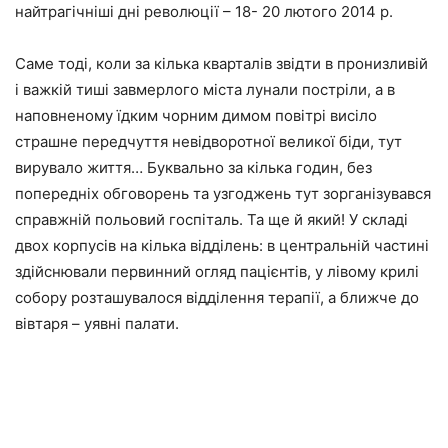
найтрагічніші дні революції – 18- 20 лютого 2014 р.
Саме тоді, коли за кілька кварталів звідти в пронизливій
і важкій тиші завмерлого міста лунали постріли, а в
наповненому їдким чорним димом повітрі висіло
страшне передчуття невідворотної великої біди, тут
вирувало життя… Буквально за кілька годин, без
попередніх обговорень та узгоджень тут зорганізувався
справжній польовий госпіталь. Та ще й який! У складі
двох корпусів на кілька відділень: в центральній частині
здійснювали первинний огляд пацієнтів, у лівому крилі
собору розташувалося відділення терапії, а ближче до
вівтаря – уявні палати.