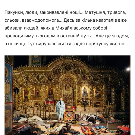
Пакунки, люди, закривавлені ноші… Метушня, тривога,
сльози, взаємодопомога… Десь за кілька кварталів вже
вбивали людей, яких в Михайлівському соборі
проводитимуть згодом в останній путь… Але це згодом,
а поки що тут вирувало життя задля порятунку життів…