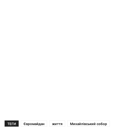
ТЕГИ
Євромайдан
життя
Михайлівський собор