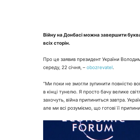
Війну на Донбасі можна завершити буква
всіх сторін.
Про це заявив президент України Володи
середу, 22 січня, –
obozrevatel
.
“Ми поки не змогли зупинити повністю вого
в кінці тунелю. Я просто бачу велике сві
захочуть, війна припиниться завтра. Украї
але ми всі розуміємо, що готові її припин