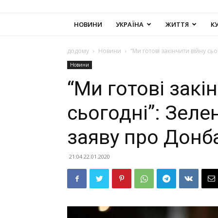
НОВИНИ
УКРАЇНА
ЖИТТЯ
К
додому
Новини
“Ми готові закінчити війну сь
Новини
“Ми готові закі
сьогодні”: Зеле
заяву про Донб
21:04 22.01.2020