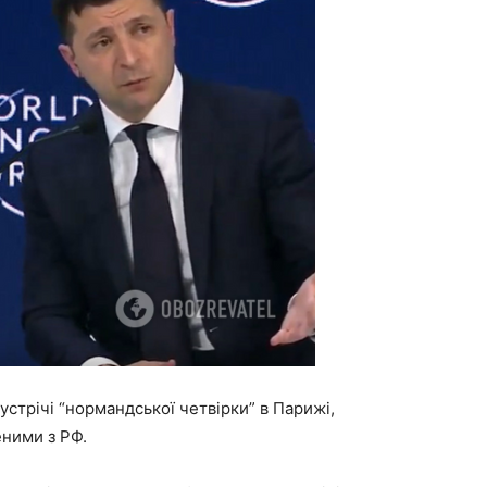
стрічі “нормандської четвірки” в Парижі,
еними з РФ.