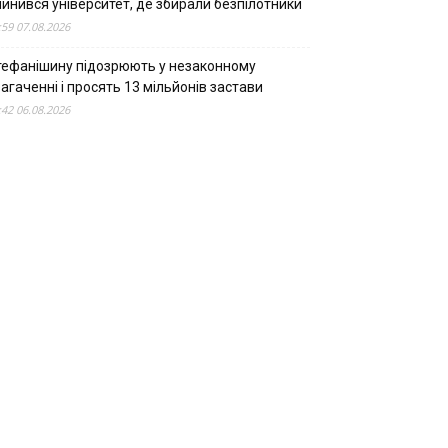
пинився університет, де збирали безпілотники
:59 07.08.2026
тефанішину підозрюють у незаконному
агаченні і просять 13 мільйонів застави
:42 06.08.2026