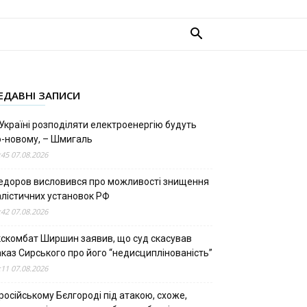
ЕДАВНІ ЗАПИСИ
Україні розподіляти електроенергію будуть
о-новому, – Шмигаль
:45 07.08.2026
едоров висловився про можливості знищення
алістичних установок РФ
:42 07.08.2026
кскомбат Ширшин заявив, що суд скасував
аказ Сирського про його “недисциплінованість”
:11 07.08.2026
російському Бєлгороді під атакою, схоже,