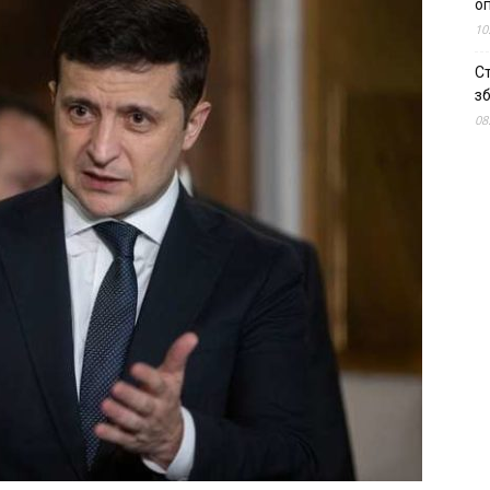
о
10
С
зб
08