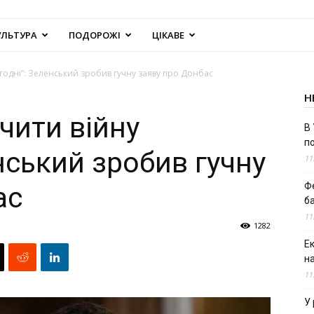
УЛЬТУРА
ПОДОРОЖІ
ЦІКАВЕ
огодні”: Зеленський зробив гучну заяву про Донбас
Н
нчити війну
В 
п
нський зробив гучну
11
Ф
ас
б
11
1282
Е
н
11
У 