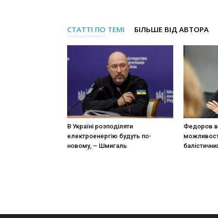
СТАТТІ ПО ТЕМІ
БІЛЬШЕ ВІД АВТОРА
В Україні розподіляти
Федоров в
електроенергію будуть по-
можливост
новому, – Шмигаль
балістични