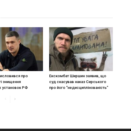
исловився про
Екскомбат Ширшин заявив, що
і знищення
суд скасував наказ Сирського
х установок РФ
про його “недисциплінованість”