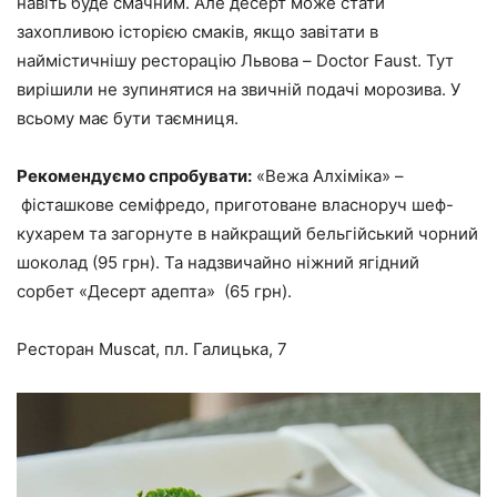
навіть буде смачним. Але десерт може стати
захопливою історією смаків, якщо завітати в
наймістичнішу ресторацію Львова – Doctor Faust. Тут
вирішили не зупинятися на звичній подачі морозива. У
всьому має бути таємниця.
Рекомендуємо спробувати:
«Вежа Алхіміка» –
фісташкове семіфредо, приготоване власноруч шеф-
кухарем та загорнуте в найкращий бельгійський чорний
шоколад (95 грн). Та надзвичайно ніжний ягідний
сорбет «Десерт адепта» (65 грн).
Ресторан Muscat, пл. Галицька, 7