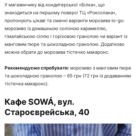
У магазинчику від кондитерської «Білка», що
знаходиться на першому поверсі ТЦ «Роксолана»,
пропонують цікаві та смачні варіанти морозива to-go:
морозиво із домашньою солоною карамеллю,
гімалайською сіллю і горіховою гранолою чи варіант із
манговим пюре та шоколадною гранолою. Додатково
можна обрати до морозива тістечко макаронс.
Рекомендуємо спробувати:
морозиво з манговим пюре
та шоколадною гранолою – 65 грн (72 грн із додаванням
тістечка макаронс).
Кафе SOWÁ, вул.
Староєврейська, 40