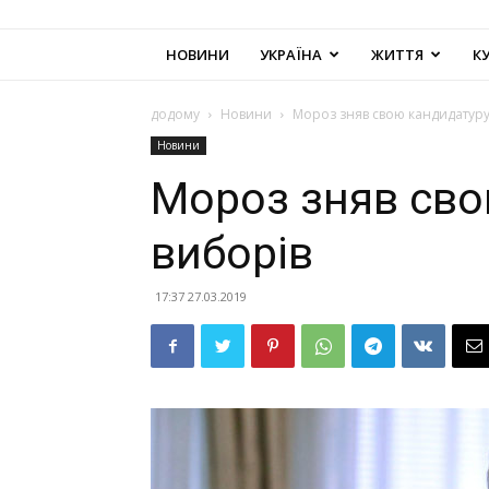
НОВИНИ
УКРАЇНА
ЖИТТЯ
К
додому
Новини
Мороз зняв свою кандидатуру
Новини
Мороз зняв сво
виборів
17:37 27.03.2019