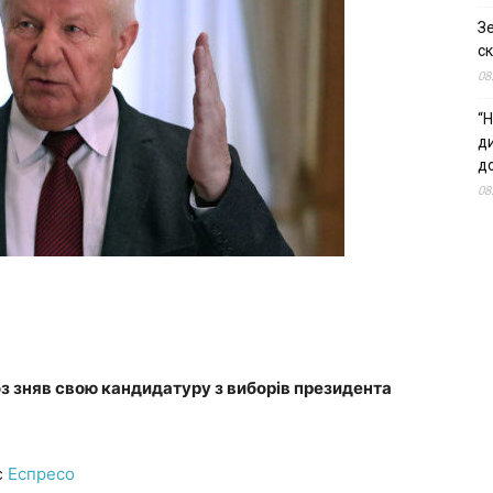
З
ск
08
“Н
д
до
08
 зняв свою кандидатуру з виборів президента
є
Еспресо