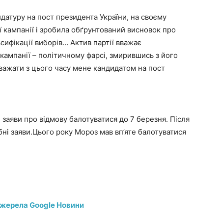
идатуру на пост президента України, на своєму
ї кампанії і зробила обґрунтований висновок про
сифікації виборів… Актив партії вважає
ампанії – політичному фарсі, змирившись з його
вважати з цього часу мене кандидатом на пост
заяви про відмову балотуватися до 7 березня. Після
ні заяви.Цього року Мороз мав вп’яте балотуватися
джерела Google Новини