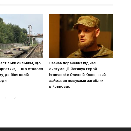
настільки сильним, що
Зазнав поранення під час
арпетки», — що сталося
ексгумації. Загинув герой
у, де біля колій
hromadske Олексій Юков, який
люди
займався пошуками загиблих
військових